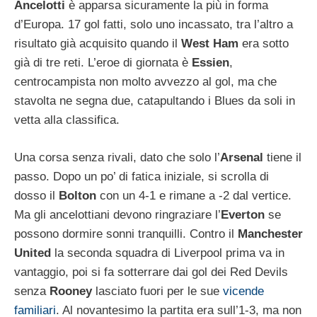
Ancelotti
è apparsa sicuramente la più in forma
d’Europa. 17 gol fatti, solo uno incassato, tra l’altro a
risultato già acquisito quando il
West Ham
era sotto
già di tre reti. L’eroe di giornata è
Essien
,
centrocampista non molto avvezzo al gol, ma che
stavolta ne segna due, catapultando i Blues da soli in
vetta alla classifica.
Una corsa senza rivali, dato che solo l’
Arsenal
tiene il
passo. Dopo un po’ di fatica iniziale, si scrolla di
dosso il
Bolton
con un 4-1 e rimane a -2 dal vertice.
Ma gli ancelottiani devono ringraziare l’
Everton
se
possono dormire sonni tranquilli. Contro il
Manchester
United
la seconda squadra di Liverpool prima va in
vantaggio, poi si fa sotterrare dai gol dei Red Devils
senza
Rooney
lasciato fuori per le sue
vicende
familiari
. Al novantesimo la partita era sull’1-3, ma non