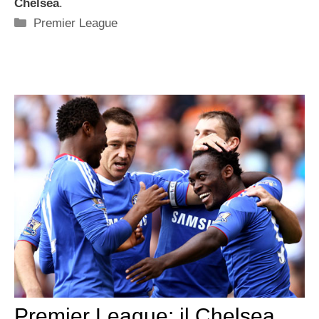
Chelsea
.
Categorie
Premier League
Premier League: il Chelsea