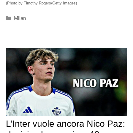
(Photo by Timothy Rogers/Getty Images)
Categorie
Milan
L’Inter vuole ancora Nico Paz: