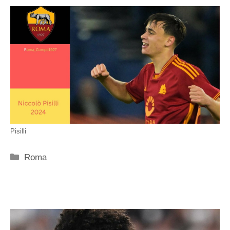
Pisilli
Categorie
Roma