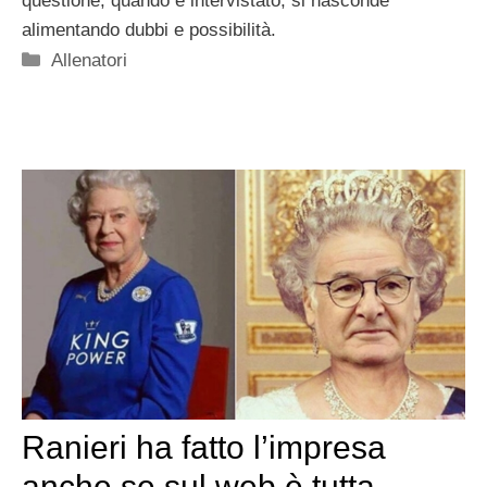
questione, quando è intervistato, si nasconde
alimentando dubbi e possibilità.
Categorie
Allenatori
Ranieri ha fatto l’impresa
anche se sul web è tutta