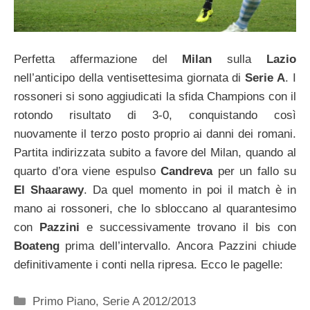
Perfetta affermazione del
Milan
sulla
Lazio
nell’anticipo della ventisettesima giornata di
Serie A
. I
rossoneri si sono aggiudicati la sfida Champions con il
rotondo risultato di 3-0, conquistando così
nuovamente il terzo posto proprio ai danni dei romani.
Partita indirizzata subito a favore del Milan, quando al
quarto d’ora viene espulso
Candreva
per un fallo su
El Shaarawy
. Da quel momento in poi il match è in
mano ai rossoneri, che lo sbloccano al quarantesimo
con
Pazzini
e successivamente trovano il bis con
Boateng
prima dell’intervallo. Ancora Pazzini chiude
definitivamente i conti nella ripresa. Ecco le pagelle:
Categorie
Primo Piano
,
Serie A 2012/2013