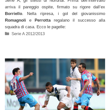
Serie A, gli stessi di Nordhal. Prima dell’intervallo
arriva il pareggio ospite, firmato su rigore dall’ex
Borriello
. Nella ripresa, i gol del giovanissimo
Romagnoli
e
Perrotta
regalano il successo alla
squadra di casa. Ecco le pagelle:
Categorie
Serie A 2012/2013