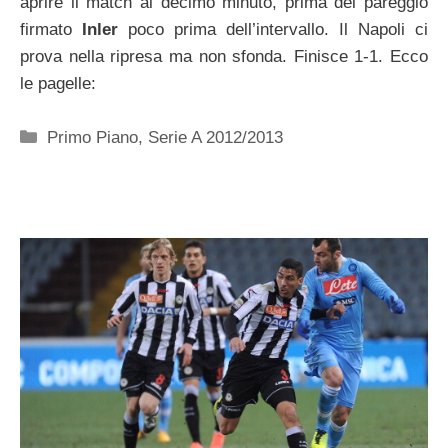
aprire il match al decimo minuto, prima del pareggio
firmato
Inler
poco prima dell’intervallo. Il Napoli ci
prova nella ripresa ma non sfonda. Finisce 1-1. Ecco
le pagelle:
Categorie
Primo Piano
,
Serie A 2012/2013