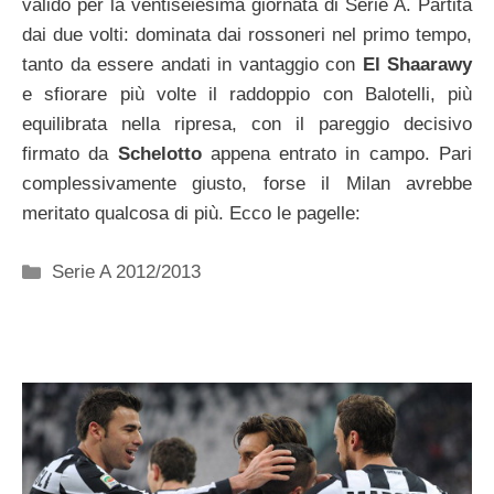
valido per la ventiseiesima giornata di Serie A. Partita
dai due volti: dominata dai rossoneri nel primo tempo,
tanto da essere andati in vantaggio con
El Shaarawy
e sfiorare più volte il raddoppio con Balotelli, più
equilibrata nella ripresa, con il pareggio decisivo
firmato da
Schelotto
appena entrato in campo. Pari
complessivamente giusto, forse il Milan avrebbe
meritato qualcosa di più. Ecco le pagelle:
Categorie
Serie A 2012/2013