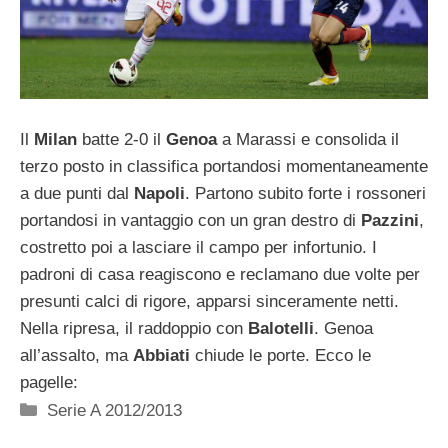
Il
Milan
batte 2-0 il
Genoa
a Marassi e consolida il
terzo posto in classifica portandosi momentaneamente
a due punti dal
Napoli
. Partono subito forte i rossoneri
portandosi in vantaggio con un gran destro di
Pazzini
,
costretto poi a lasciare il campo per infortunio. I
padroni di casa reagiscono e reclamano due volte per
presunti calci di rigore, apparsi sinceramente netti.
Nella ripresa, il raddoppio con
Balotelli
. Genoa
all’assalto, ma
Abbiati
chiude le porte. Ecco le
pagelle:
Categorie
Serie A 2012/2013