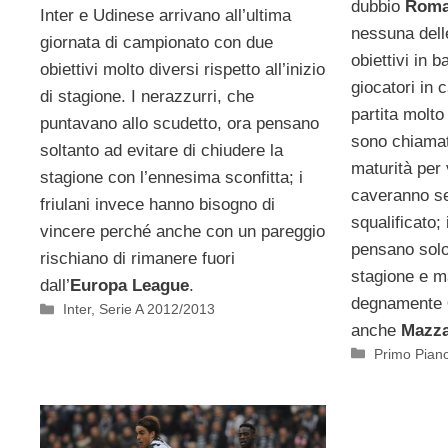
dubbio
Roma
Inter e Udinese arrivano all’ultima
nessuna dell
giornata di campionato con due
obiettivi in b
obiettivi molto diversi rispetto all’inizio
giocatori in
di stagione. I nerazzurri, che
partita molto
puntavano allo scudetto, ora pensano
sono chiamat
soltanto ad evitare di chiudere la
maturità per
stagione con l’ennesima sconfitta; i
caveranno se
friulani invece hanno bisogno di
squalificato;
vincere perché anche con un pareggio
pensano solo
rischiano di rimanere fuori
stagione e m
dall’
Europa League
.
degnamente
Categorie
Inter
,
Serie A 2012/2013
anche
Mazza
Categorie
Primo Pian