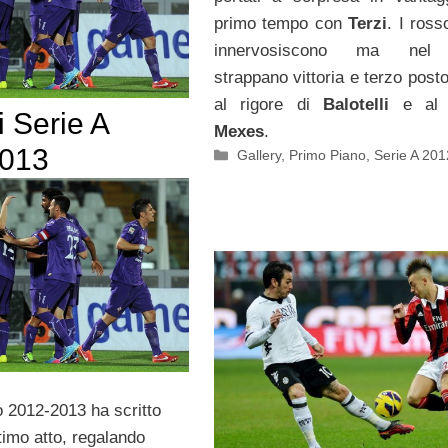
primo tempo con
Terzi
. I ross
innervosiscono ma nel 
strappano vittoria e terzo post
al rigore di
Balotelli
e al 
i Serie A
Mexes
.
2013
Categorie
Gallery
,
Primo Piano
,
Serie A 20
o 2012-2013 ha scritto
ltimo atto, regalando