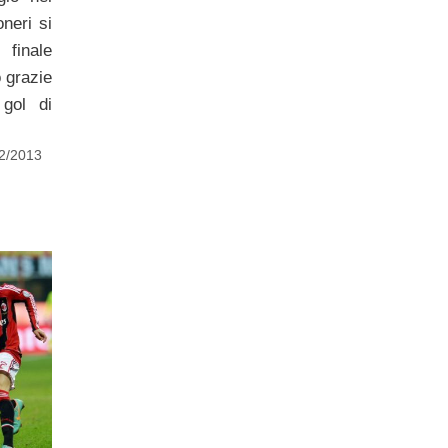
oneri si
finale
o grazie
gol di
12/2013