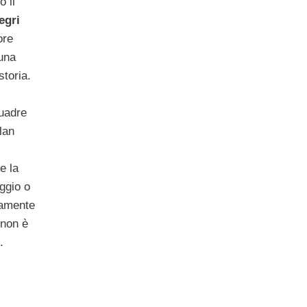
o il
egri
ore
una
storia.
quadre
lan
e la
ggio o
eamente
 non è
.