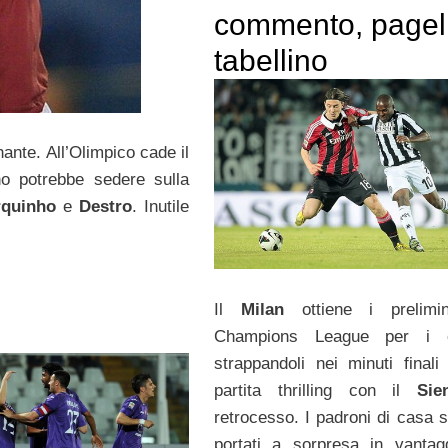
commento, pagel
tabellino
ante. All’Olimpico cade il
no potrebbe sedere sulla
quinho
e
Destro
. Inutile
Il
Milan
ottiene i prelimin
Champions League per i ca
strappandoli nei minuti finali
partita thrilling con il
Sie
retrocesso. I padroni di casa s
portati a sorpresa in vantag