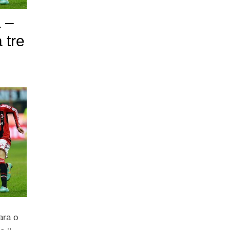
 –
 tre
ara o