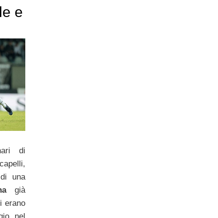
le e
ari di
pelli,
 di una
na
già
i erano
gio nel