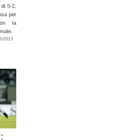
 di 5-2.
osa per
con la
 male.
12/2013
: