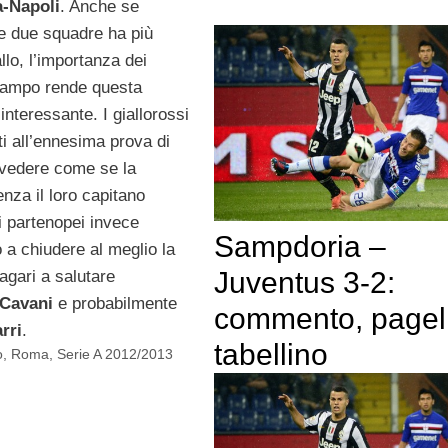
-Napoli
. Anche se
e due squadre ha più
allo, l’importanza dei
 campo rende questa
 interessante. I giallorossi
i all’ennesima prova di
 vedere come se la
nza il loro capitano
 i partenopei invece
Sampdoria –
 a chiudere al meglio la
Juventus 3-2:
agari a salutare
Cavani
e probabilmente
commento, pagel
rri
.
tabellino
o
,
Roma
,
Serie A 2012/2013