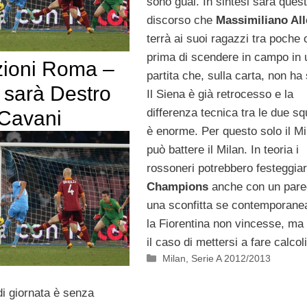
sono guai. In sintesi sarà quest
discorso che
Massimiliano All
terrà ai suoi ragazzi tra poche 
prima di scendere in campo in 
ioni Roma –
partita che, sulla carta, non ha 
 sarà Destro
Il Siena è già retrocesso e la
differenza tecnica tra le due s
 Cavani
è enorme. Per questo solo il Mi
può battere il Milan. In teoria i
rossoneri potrebbero festeggiar
Champions
anche con un pare
una sconfitta se contemporan
la Fiorentina non vincesse, ma
il caso di mettersi a fare calcoli
Categorie
Milan
,
Serie A 2012/2013
di giornata è senza