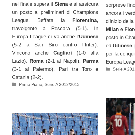
nel finale supera il
Siena
e si assicura
sorprese fino
un posto ai preliminari di Champions
ancora i verd
League. Beffata la
Fiorentina
,
d’inizio dell
travolgente a Pescara (5-1). In
Milan
e
Fior
Europa League ci va anche l’
Udinese
posto in Ch
(5-2 a San Siro contro l’Inter).
ed
Udinese
p
Vincono anche
Cagliari
(1-0 alla
per la conqui
Lazio),
Roma
(2-1 al Napoli),
Parma
Europa Leag
(3-1 al Palermo). Pari tra Toro e
Categorie
Serie A 20
Catania (2-2).
Categorie
Primo Piano
,
Serie A 2012/2013