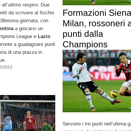
 all’ultimo respiro. Due
Formazioni Siena
etti da scrivere al fischio
a 38esima giornata, con
Milan, rossoneri a
entina
a giocarsi un
punti dalla
ampions League e
Lazio
Champions
ronte a guadagnare punti
sta di una piazza in
ue.
12/2013
Servono i tre punti nell’ultima g