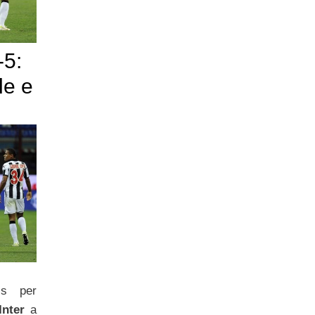
-5:
le e
ss per
Inter
a