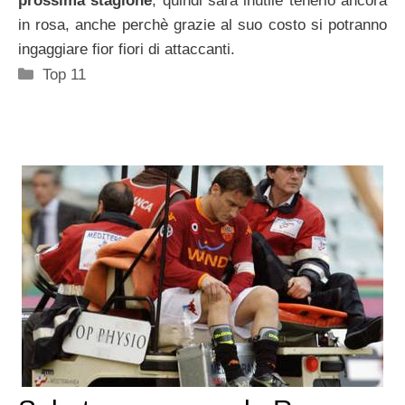
prossima stagione
, quindi sarà inutile tenerlo ancora
in rosa, anche perchè grazie al suo costo si potranno
ingaggiare fior fiori di attaccanti.
Categorie
Top 11