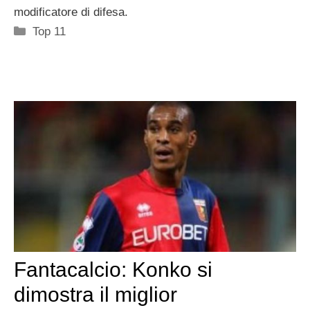
modificatore di difesa.
Categorie
Top 11
Fantacalcio: Konko si
dimostra il miglior