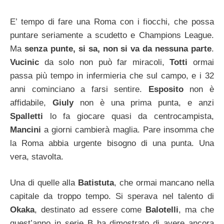
E’ tempo di fare una Roma con i fiocchi, che possa
puntare seriamente a scudetto e Champions League.
Ma
senza punte, si sa, non si va da nessuna parte
.
Vucinic
da solo non può far miracoli,
Totti
ormai
passa più tempo in infermieria che sul campo, e i 32
anni cominciano a farsi sentire.
Esposito
non è
affidabile,
Giuly
non è una prima punta, e anzi
Spalletti
lo fa giocare quasi da centrocampista,
Mancini
a giorni cambierà maglia. Pare insomma che
la Roma abbia urgente bisogno di una punta. Una
vera, stavolta.
Una di quelle alla
Batistuta
, che ormai mancano nella
capitale da troppo tempo. Si sperava nel talento di
Okaka
, destinato ad essere come
Balotelli
, ma che
quest’anno in serie B ha dimostrato di avere ancora