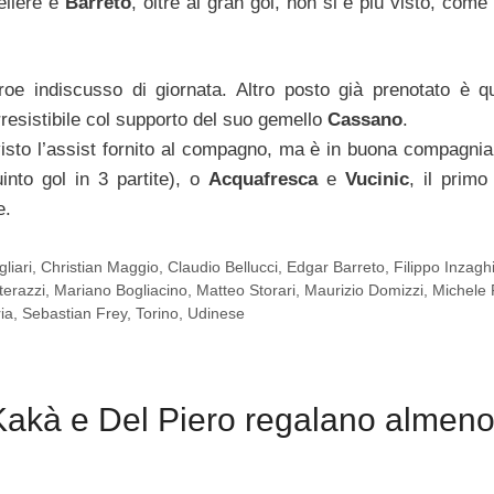
pellere e
Barreto
, oltre al gran gol, non si è più visto, come 
oe indiscusso di giornata. Altro posto già prenotato è qu
rresistibile col supporto del suo gemello
Cassano
.
visto l’assist fornito al compagno, ma è in buona compagnia.
uinto gol in 3 partite), o
Acquafresca
e
Vucinic
, il primo
e.
liari
,
Christian Maggio
,
Claudio Bellucci
,
Edgar Barreto
,
Filippo Inzagh
erazzi
,
Mariano Bogliacino
,
Matteo Storari
,
Maurizio Domizzi
,
Michele 
ia
,
Sebastian Frey
,
Torino
,
Udinese
Kakà e Del Piero regalano almen