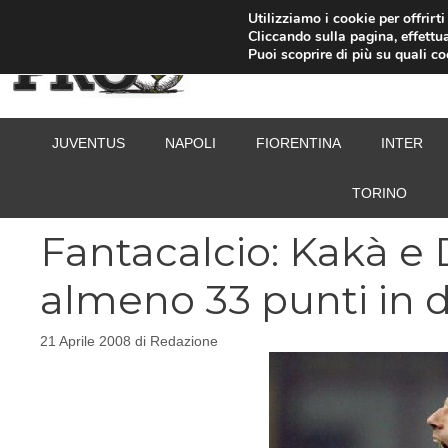
Vai
Utilizziamo i cookie per offrirt
Cliccando sulla pagina, effettua
al
Puoi scoprire di più su quali c
contenuto
JUVENTUS
NAPOLI
FIORENTINA
INTER
TORINO
Fantacalcio: Kakà e 
almeno 33 punti in 
21 Aprile 2008
di
Redazione