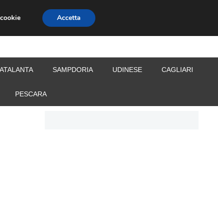
 cookie
Accetta
S
CALCIOMERCATO
ALLENATORI
ATALANTA
SAMPDORIA
UDINESE
CAGLIARI
PESCARA