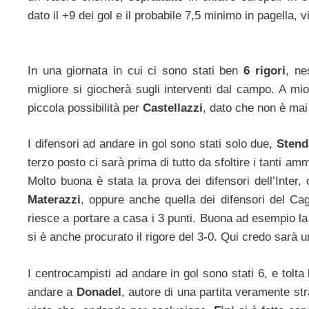
dato il +9 dei gol e il probabile 7,5 minimo in pagella
In una giornata in cui ci sono stati ben
6 rigori
, ne
migliore si giocherà sugli interventi dal campo. A m
piccola possibilità per
Castellazzi
, dato che non è mai 
I difensori ad andare in gol sono stati solo due,
Sten
terzo posto ci sarà prima di tutto da sfoltire i tanti am
Molto buona è stata la prova dei difensori dell’Inter,
Materazzi
, oppure anche quella dei difensori del Ca
riesce a portare a casa i 3 punti. Buona ad esempio l
si è anche procurato il rigore del 3-0. Qui credo sarà u
I centrocampisti ad andare in gol sono stati 6, e tolta 
andare a
Donadel
, autore di una partita veramente st