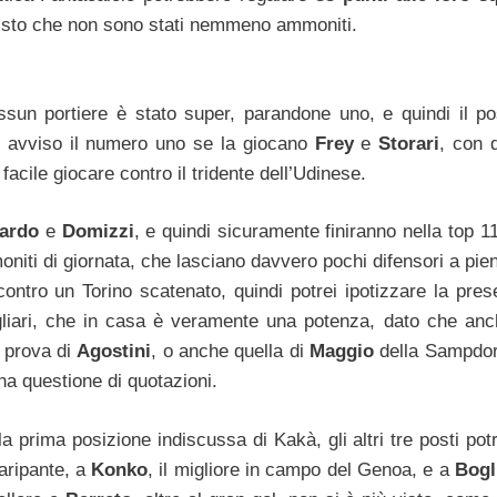
, visto che non sono stati nemmeno ammoniti.
ssun portiere è stato super, parandone uno, e quindi il po
io avviso il numero uno se la giocano
Frey
e
Storari
, con 
facile giocare contro il tridente dell’Udinese.
dardo
e
Domizzi
, e quindi sicuramente finiranno nella top 11
moniti di giornata, che lasciano davvero pochi difensori a pien
 contro un Torino scatenato, quindi potrei ipotizzare la pres
gliari, che in casa è veramente una potenza, dato che anc
a prova di
Agostini
, o anche quella di
Maggio
della Sampdor
na questione di quotazioni.
la prima posizione indiscussa di Kakà, gli altri tre posti po
raripante, a
Konko
, il migliore in campo del Genoa, e a
Bogl