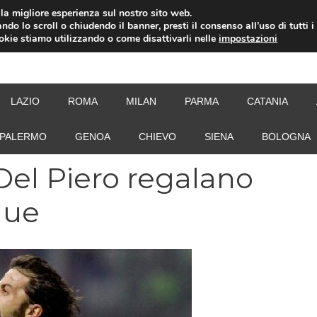
i la migliore esperienza sul nostro sito web.
ndo lo scroll o chiudendo il banner, presti il consenso all’uso di tutti i
ookie stiamo utilizzando o come disattivarli nelle
impostazioni
NEW
LAZIO
ROMA
MILAN
PARMA
CATANIA
PALERMO
GENOA
CHIEVO
SIENA
BOLOGNA
Del Piero regalano
due