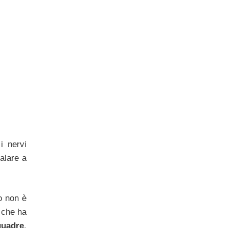
i nervi
calare a
no non è
o che ha
quadre
,