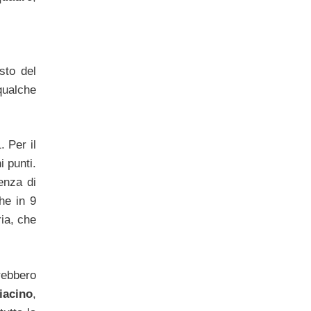
sto del
qualche
. Per il
i punti.
enza di
he in 9
ia, che
trebbero
iacino
,