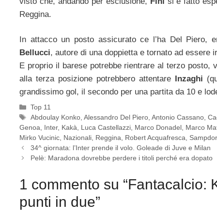
visto che, andando per esclusione,
Fini
si è fatto es
Reggina.
In attacco un posto assicurato ce l’ha Del Piero, er
Bellucci
, autore di una doppietta e tornato ad essere i
E proprio il barese potrebbe rientrare al terzo posto, 
alla terza posizione potrebbero attentare
Inzaghi
(q
grandissimo gol, il secondo per una partita da 10 e lod
Categorie
Top 11
Tag
Abdoulay Konko
,
Alessandro Del Piero
,
Antonio Cassano
,
Cag
Genoa
,
Inter
,
Kakà
,
Luca Castellazzi
,
Marco Donadel
,
Marco Mat
Mirko Vucinic
,
Nazionali
,
Reggina
,
Robert Acquafresca
,
Sampdor
34^ giornata: l’Inter prende il volo. Goleade di Juve e Milan
Pelè: Maradona dovrebbe perdere i titoli perché era dopato
1 commento su “Fantacalcio: 
punti in due”