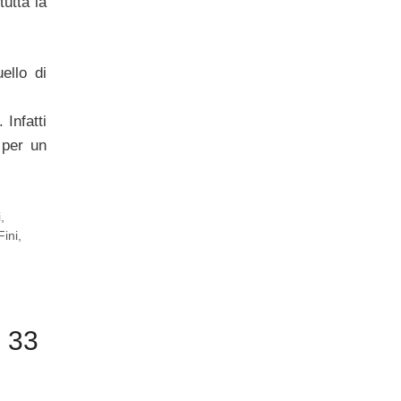
tutta la
ello di
 Infatti
 per un
i
,
Fini
,
o 33