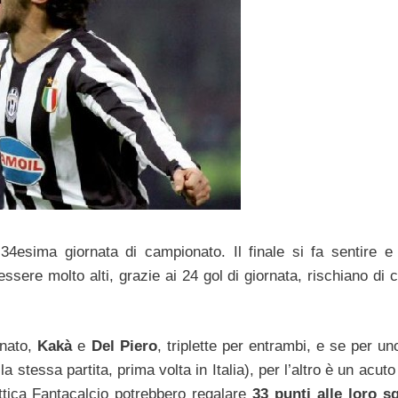
4esima giornata di campionato. Il finale si fa sentire e 
sere molto alti, grazie ai 24 gol di giornata, rischiano di 
onato,
Kakà
e
Del Piero
, triplette per entrambi, e se per u
lla stessa partita, prima volta in Italia), per l’altro è un acut
ttica Fantacalcio potrebbero regalare
33 punti alle loro s