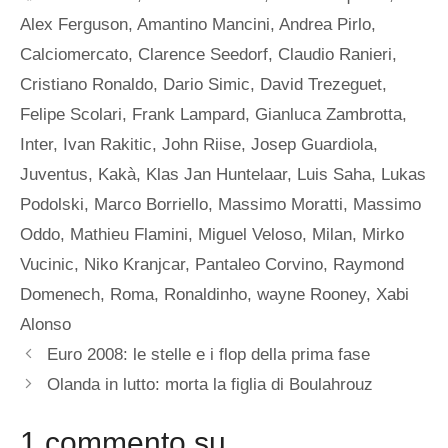
Alex Ferguson
,
Amantino Mancini
,
Andrea Pirlo
,
Calciomercato
,
Clarence Seedorf
,
Claudio Ranieri
,
Cristiano Ronaldo
,
Dario Simic
,
David Trezeguet
,
Felipe Scolari
,
Frank Lampard
,
Gianluca Zambrotta
,
Inter
,
Ivan Rakitic
,
John Riise
,
Josep Guardiola
,
Juventus
,
Kakà
,
Klas Jan Huntelaar
,
Luis Saha
,
Lukas
Podolski
,
Marco Borriello
,
Massimo Moratti
,
Massimo
Oddo
,
Mathieu Flamini
,
Miguel Veloso
,
Milan
,
Mirko
Vucinic
,
Niko Kranjcar
,
Pantaleo Corvino
,
Raymond
Domenech
,
Roma
,
Ronaldinho
,
wayne Rooney
,
Xabi
Alonso
Euro 2008: le stelle e i flop della prima fase
Olanda in lutto: morta la figlia di Boulahrouz
1 commento su