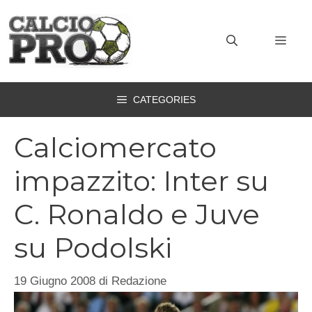
Vai
al
MEN
contenuto
CATEGORIES
Calciomercato
impazzito: Inter su
C. Ronaldo e Juve
su Podolski
19 Giugno 2008
di
Redazione