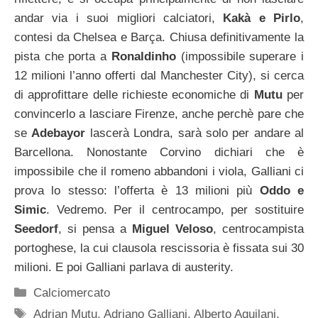
andar via i suoi migliori calciatori,
Kakà e Pirlo
,
contesi da Chelsea e Barça. Chiusa definitivamente la
pista che porta a
Ronaldinho
(impossibile superare i
12 milioni l’anno offerti dal Manchester City), si cerca
di approfittare delle richieste economiche di
Mutu
per
convincerlo a lasciare Firenze, anche perchè pare che
se
Adebayor
lascerà Londra, sarà solo per andare al
Barcellona. Nonostante Corvino dichiari che è
impossibile che il romeno abbandoni i viola, Galliani ci
prova lo stesso: l’offerta è 13 milioni più
Oddo e
Simic
. Vedremo. Per il centrocampo, per sostituire
Seedorf
, si pensa a
Miguel Veloso
, centrocampista
portoghese, la cui clausola rescissoria è fissata sui 30
milioni. E poi Galliani parlava di austerity.
Categorie
Calciomercato
Tag
Adrian Mutu
,
Adriano Galliani
,
Alberto Aquilani
,