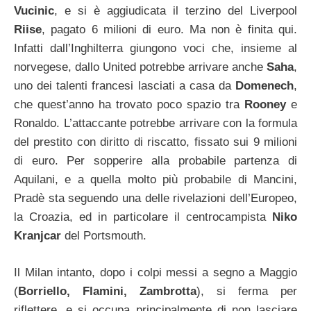
Vucinic
, e si è aggiudicata il terzino del Liverpool
Riise
, pagato 6 milioni di euro. Ma non è finita qui.
Infatti dall’Inghilterra giungono voci che, insieme al
norvegese, dallo United potrebbe arrivare anche
Saha
,
uno dei talenti francesi lasciati a casa da
Domenech
,
che quest’anno ha trovato poco spazio tra
Rooney
e
Ronaldo. L’attaccante potrebbe arrivare con la formula
del prestito con diritto di riscatto, fissato sui 9 milioni
di euro. Per sopperire alla probabile partenza di
Aquilani, e a quella molto più probabile di Mancini,
Pradè sta seguendo una delle rivelazioni dell’Europeo,
la Croazia, ed in particolare il centrocampista
Niko
Kranjcar
del Portsmouth.
Il Milan intanto, dopo i colpi messi a segno a Maggio
(
Borriello, Flamini, Zambrotta
), si ferma per
riflettere, e si occupa principalmente di non lasciare