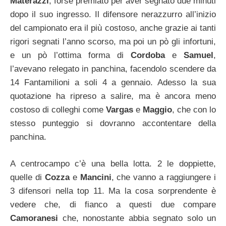
Materazzi
, forse premiato per aver segnato due minuti
dopo il suo ingresso. Il difensore nerazzurro all’inizio
del campionato era il più costoso, anche grazie ai tanti
rigori segnati l’anno scorso, ma poi un pò gli infortuni,
e un pò l’ottima forma di
Cordoba
e
Samuel
,
l’avevano relegato in panchina, facendolo scendere da
14 Fantamilioni a soli 4 a gennaio. Adesso la sua
quotazione ha ripreso a salire, ma è ancora meno
costoso di colleghi come
Vargas
e
Maggio
, che con lo
stesso punteggio si dovranno accontentare della
panchina.
A centrocampo c’è una bella lotta. 2 le doppiette,
quelle di
Cozza
e
Mancini
, che vanno a raggiungere i
3 difensori nella top 11. Ma la cosa sorprendente è
vedere che, di fianco a questi due compare
Camoranesi
che, nonostante abbia segnato solo un