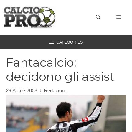
Vai
al
MEN
contenuto
CATEGORIES
Fantacalcio:
decidono gli assist
29 Aprile 2008
di
Redazione