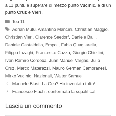
a 11 punti, e superare di mezzo punto
Vucinic
, e di un
punto
Cruz
e
Vieri
.
Categorie
Top 11
Tag
Adrian Mutu
,
Amantino Mancini
,
Christian Maggio
,
Christian Vieri
,
Clarence Seedorf
,
Daniele Balli
,
Daniele Gastaldello
,
Empoli
,
Fabio Quagliarella
,
Filippo Inzaghi
,
Francesco Cozza
,
Giorgio Chiellini
,
Ivan Ramiro Cordoba
,
Juan Manuel Vargas
,
Julio
Cruz
,
Marco Materazzi
,
Mauro German Camoranesi
,
Mirko Vucinic
,
Nazionali
,
Walter Samuel
Manuele Blasi: La Gea? Ho inventato tutto!
Francesco Flachi: confermata la squalifica!
Lascia un commento