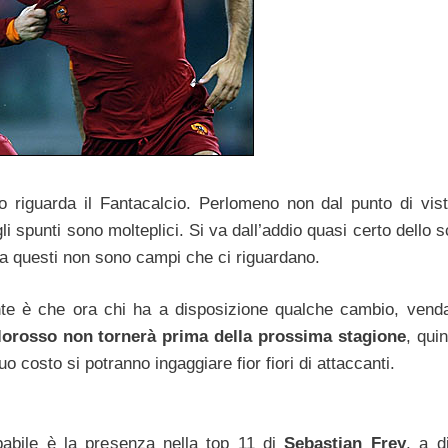
o riguarda il Fantacalcio. Perlomeno non dal punto di vist
i spunti sono molteplici. Si va dall’addio quasi certo dello 
ma questi non sono campi che ci riguardano.
ante è che ora chi ha a disposizione qualche cambio, ven
llorosso non tornerà prima della prossima stagione
, qui
o costo si potranno ingaggiare fior fiori di attaccanti.
babile è la presenza nella top 11 di
Sebastian Frey
, a d