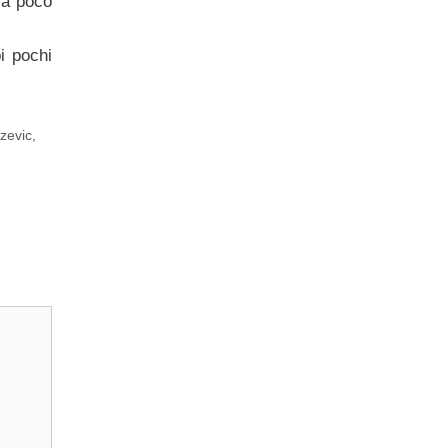
ca poco
i pochi
zevic
,