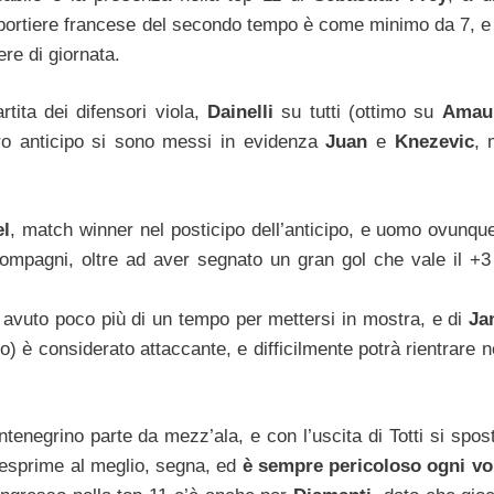
el portiere francese del secondo tempo è come minimo da 7, e
ere di giornata.
tita dei difensori viola,
Dainelli
su tutti (ottimo su
Amau
tro anticipo si sono messi in evidenza
Juan
e
Knezevic
, 
l
, match winner nel posticipo dell’anticipo, e uomo ovunque
compagni, oltre ad aver segnato un gran gol che vale il +3
 avuto poco più di un tempo per mettersi in mostra, e di
Ja
o) è considerato attaccante, e difficilmente potrà rientrare n
ntenegrino parte da mezz’ala, e con l’uscita di Totti si spos
i esprime al meglio, segna, ed
è sempre pericoloso ogni vo