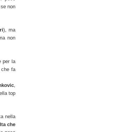
 se non
ri
), ma
ma non
 per la
 che fa
nkovic
,
ella top
ta nella
lta che