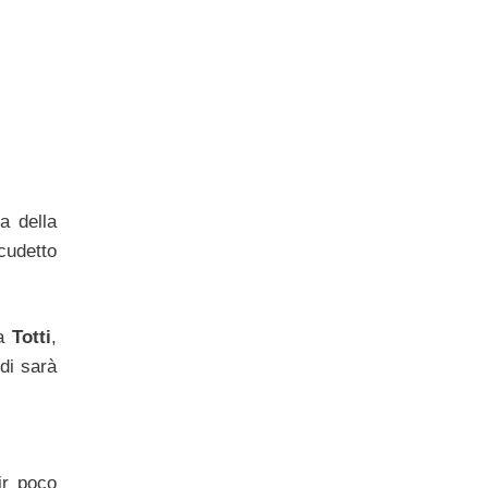
a della
scudetto
da
Totti
,
ndi sarà
ir poco