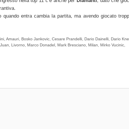
ingresso nella top 11 c’è anche per
Diamanti
, dato che gio
rantiva.
o quando entra cambia la partita, ma avendo giocato tropp
ni
,
Amauri
,
Bosko Jankovic
,
Cesare Prandelli
,
Dario Dainelli
,
Dario Kne
Juan
,
Livorno
,
Marco Donadel
,
Mark Bresciano
,
Milan
,
Mirko Vucinic
,