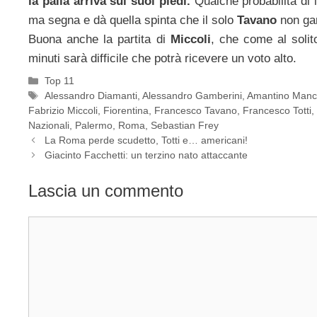
la palla arriva sui suoi piedi.
Qualche probabilità di 
ma segna e dà quella spinta che il solo
Tavano
non ga
Buona anche la partita di
Miccoli
, che come al solit
minuti sarà difficile che potrà ricevere un voto alto.
Categorie
Top 11
Tag
Alessandro Diamanti
,
Alessandro Gamberini
,
Amantino Manci
Fabrizio Miccoli
,
Fiorentina
,
Francesco Tavano
,
Francesco Totti
,
Nazionali
,
Palermo
,
Roma
,
Sebastian Frey
La Roma perde scudetto, Totti e… americani!
Giacinto Facchetti: un terzino nato attaccante
Lascia un commento
Commento