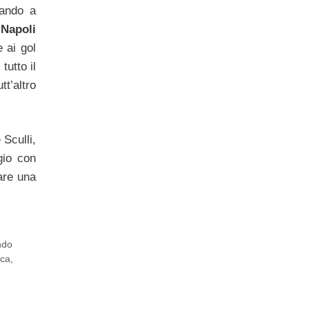
dando a
 Napoli
 ai gol
tutto il
t’altro
 Sculli,
gio con
are una
ndo
sca
,