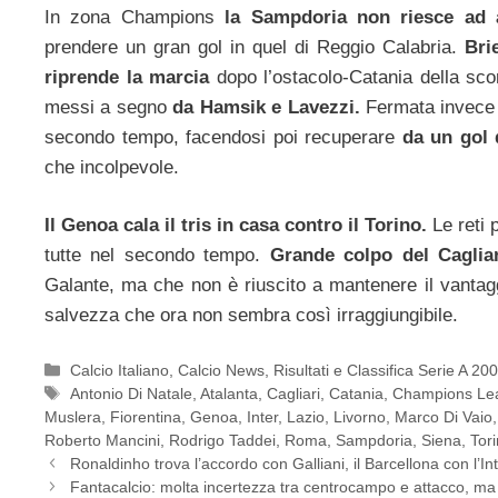
In zona Champions
la Sampdoria non riesce ad 
prendere un gran gol in quel di Reggio Calabria.
Bri
riprende la marcia
dopo l’ostacolo-Catania della sco
messi a segno
da Hamsik e Lavezzi.
Fermata invec
secondo tempo, facendosi poi recuperare
da un gol 
che incolpevole.
Il Genoa cala il tris in casa contro il Torino.
Le reti 
tutte nel secondo tempo.
Grande colpo del Caglia
Galante, ma che non è riuscito a mantenere il vantag
salvezza che ora non sembra così irraggiungibile.
Categorie
Calcio Italiano
,
Calcio News
,
Risultati e Classifica Serie A 2
Tag
Antonio Di Natale
,
Atalanta
,
Cagliari
,
Catania
,
Champions Le
Muslera
,
Fiorentina
,
Genoa
,
Inter
,
Lazio
,
Livorno
,
Marco Di Vaio
Roberto Mancini
,
Rodrigo Taddei
,
Roma
,
Sampdoria
,
Siena
,
Tor
Ronaldinho trova l’accordo con Galliani, il Barcellona con l’In
Fantacalcio: molta incertezza tra centrocampo e attacco, ma 