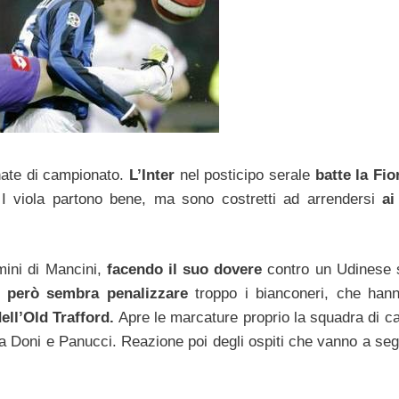
nate di campionato.
L’Inter
nel posticipo serale
batte la Fio
 I viola partono bene, ma sono costretti ad arrendersi
ai
mini di Mancini,
facendo il suo dovere
contro un Udinese 
le però sembra penalizzare
troppo i bianconeri, che hann
ell’Old Trafford.
Apre le marcature proprio la squadra di c
ra Doni e Panucci. Reazione poi degli ospiti che vanno a se