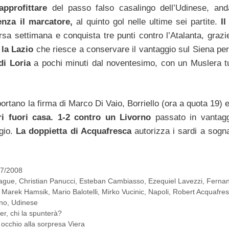
approfittare
del passo falso casalingo dell’Udinese, an
enza il marcatore,
al quinto gol nelle ultime sei partite.
Il
rsa settimana e conquista tre punti contro l’Atalanta, grazie
e
la Lazio
che riesce a conservare il vantaggio sul Siena per 
di Loria
a pochi minuti dal noventesimo, con un Muslera tut
portano la firma di Marco Di Vaio, Borriello (ora a quota 19) e
ri fuori casa. 1-2 contro un Livorno
passato in vantag
gio.
La doppietta di Acquafresca
autorizza i sardi a sogn
007/2008
ague
,
Christian Panucci
,
Esteban Cambiasso
,
Ezequiel Lavezzi
,
Ferna
,
Marek Hamsik
,
Mario Balotelli
,
Mirko Vucinic
,
Napoli
,
Robert Acquafre
ino
,
Udinese
ter, chi la spunterà?
occhio alla sorpresa Viera