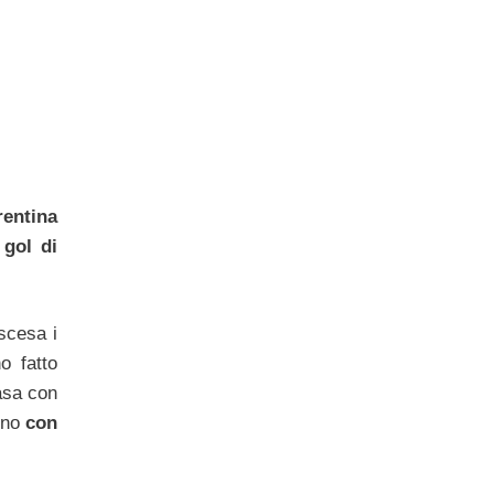
rentina
 gol di
scesa i
o fatto
asa con
gno
con