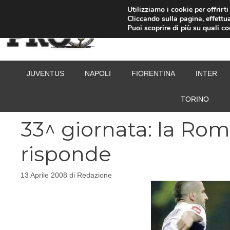
Vai
Utilizziamo i cookie per offrirt
Cliccando sulla pagina, effettua
al
Puoi scoprire di più su quali c
contenuto
JUVENTUS
NAPOLI
FIORENTINA
INTER
TORINO
33^ giornata: la Rom
risponde
13 Aprile 2008
di
Redazione