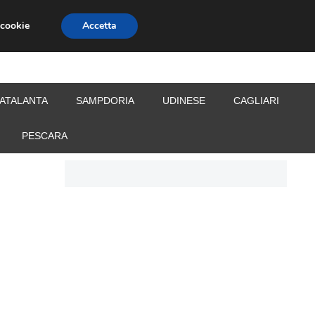
 cookie
Accetta
S
CALCIOMERCATO
ALLENATORI
ATALANTA
SAMPDORIA
UDINESE
CAGLIARI
PESCARA