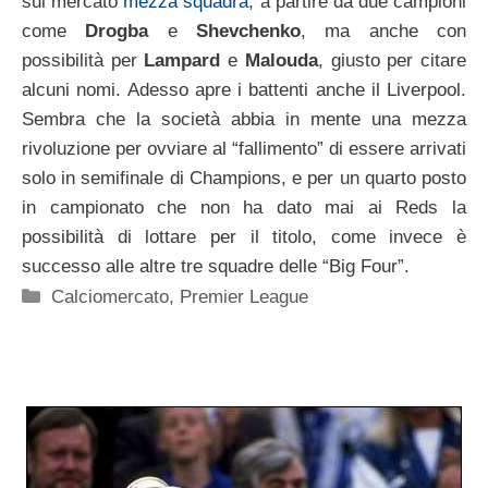
sul mercato
mezza squadra
, a partire da due campioni
come
Drogba
e
Shevchenko
, ma anche con
possibilità per
Lampard
e
Malouda
, giusto per citare
alcuni nomi. Adesso apre i battenti anche il Liverpool.
Sembra che la società abbia in mente una mezza
rivoluzione per ovviare al “fallimento” di essere arrivati
solo in semifinale di Champions, e per un quarto posto
in campionato che non ha dato mai ai Reds la
possibilità di lottare per il titolo, come invece è
successo alle altre tre squadre delle “Big Four”.
Categorie
Calciomercato
,
Premier League