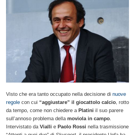
Visto che era tanto occupato nella decisione di
nuove
regole
con cui
“aggiustare” il giocattolo calcio
, rotto
da tempo, come non chiedere a
Platini
il suo parere
sull’annoso problema della
moviola in campo
.
Intervistato da
Vialli
e
Paolo Rossi
nella trasmissione
“Attenti a quei due” di
Skysport
, il presidente Uefa ha