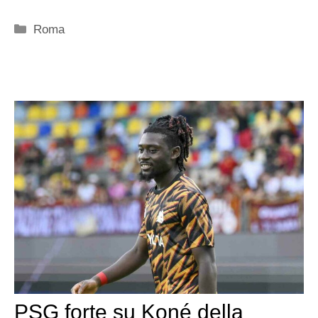
Categorie
Roma
PSG forte su Koné della