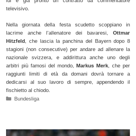
lui è già pronto un contratto da commentatore
televisivo.
Nella giornata della festa scudetto scoppiano in
lacrime anche l’allenatore dei bavaresi,
Ottmar
Hitzfeld
, che lascia la panchina del Bayern dopo 8
stagioni (non consecutive) per andare ad allenare la
nazionale svizzera, e addirittura anche uno degli
arbitri più famosi del mondo,
Markus Merk
, che per
raggiunti limiti di età da domani dovrà tornare a
dedicarsi al suo lavoro di sempre, appendendo il
fischietto al chiodo.
Categorie
Bundesliga