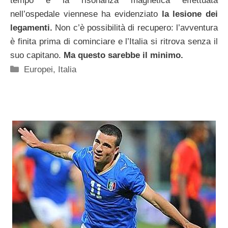
tempo e la risonanza magnetica effettuata
nell’ospedale viennese ha evidenziato
la lesione dei
legamenti.
Non c’è possibilità di recupero: l’avventura
è finita prima di cominciare e l’Italia si ritrova senza il
suo capitano.
Ma questo sarebbe il minimo.
Categorie
Europei
,
Italia