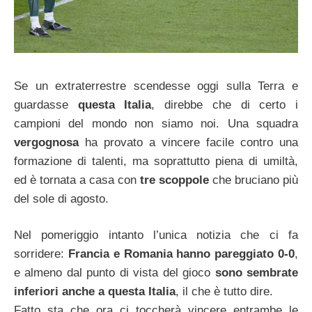
Se un extraterrestre scendesse oggi sulla Terra e
guardasse
questa Italia
, direbbe che di certo i
campioni del mondo non siamo noi. Una squadra
vergognosa
ha provato a vincere facile contro una
formazione di talenti, ma soprattutto piena di umiltà,
ed è tornata a casa con
tre scoppole
che bruciano più
del sole di agosto.
Nel pomeriggio intanto l’unica notizia che ci fa
sorridere:
Francia e Romania hanno pareggiato 0-0
,
e almeno dal punto di vista del gioco
sono sembrate
inferiori anche a questa Italia
, il che è tutto dire.
Fatto sta che ora ci toccherà vincere entrambe le