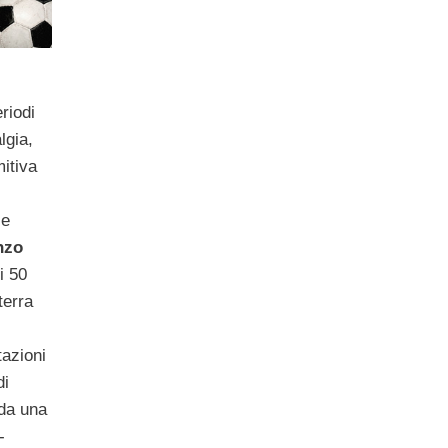
riodi
lgia,
itiva
le
nzo
i 50
terra
tazioni
di
 da una
-