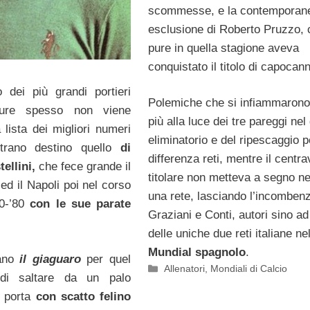
scommesse, e la contemporan
esclusione di Roberto Pruzzo, 
pure in quella stagione aveva
conquistato il titolo di capocan
 dei più grandi portieri
Polemiche che si infiammarono
ppure spesso non viene
più alla luce dei tre pareggi nel
a lista dei migliori numeri
eliminatorio e del ripescaggio p
trano destino quello
di
differenza reti, mentre il centra
ellini,
che fece grande il
titolare non metteva a segno n
ed il Napoli poi nel corso
una rete, lasciando l’incomben
70-’80
con le sue parate
Graziani e Conti, autori sino ad
delle uniche due reti italiane ne
Mundial spagnolo
.
ano
il giaguaro
per quel
Categorie
Allenatori
,
Mondiali di Calcio
i saltare da un palo
a porta
con scatto felino