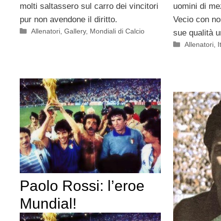
molti saltassero sul carro dei vincitori
uomini di me
pur non avendone il diritto.
Vecio con nos
Categorie
Allenatori
,
Gallery
,
Mondiali di Calcio
sue qualità 
Categorie
Allenatori
,
I
Paolo Rossi: l’eroe
Mundial!