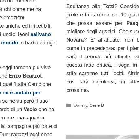
nno un immenso
Esultanza alla
Totti
? Conside
per chi come me ha
prole e la carriera del 10 gial
le emozioni
che possa essere per
Pasq
 uniche ed irripetibili,
migliore degli auspici. Che suc
i undici leoni
salivano
Novara
? E’ affaticato, non br
el mondo
in barba ad ogni
come in precedenza: per i pie
sarà il periodo più difficile. 
questa fase critica, i sogni in
 oggi tornano più vive
stile saranno tutti leciti. Altri
rché
Enzo Bearzot
,
bus farà capolinea, in atte
i quell’Italia Campione
prossimo.
e ne è andato per
 se ne va però il suo
Categorie
Gallery
,
Serie B
cordo di un
Vecio
che ha
ormare una squadra
la compagine più forte di
 Quei ragazzi oggi sono