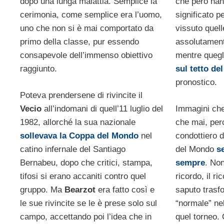
dopo una lunga malattia. Semplice la
che però ha
cerimonia, come semplice era l’uomo,
significato 
uno che non si è mai comportato da
vissuto quel
primo della classe, pur essendo
assolutamente
consapevole dell’immenso obiettivo
mentre quegl
raggiunto.
sul tetto d
pronostico.
Poteva prendersene di rivincite il
Vecio
all’indomani di quell’11 luglio del
Immagini che
1982, allorché la sua nazionale
che mai, pe
sollevava la Coppa del Mondo
nel
condottiero d
catino infernale del Santiago
del Mondo
s
Bernabeu, dopo che critici, stampa,
sempre
. Non
tifosi si erano accaniti contro quel
ricordo, il ri
gruppo. Ma
Bearzot
era fatto così e
saputo trasf
le sue rivincite se le è prese solo sul
“normale” nel
campo, accettando poi l’idea che in
quel torneo.