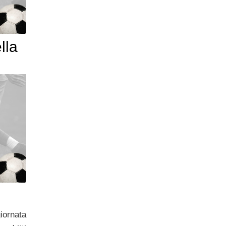
lla
iornata