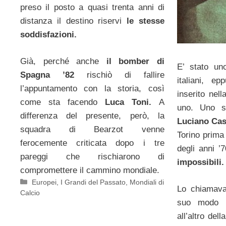
preso il posto a quasi trenta anni di
distanza il destino riservi
le stesse
soddisfazioni.
Già, perché anche
il bomber di
E’ stato uno
Spagna ’82
rischiò di fallire
italiani, e
l’appuntamento con la storia, così
inserito nell
come sta facendo
Luca Toni.
A
uno. Uno s
differenza del presente, però, la
Luciano Cast
squadra di Bearzot venne
Torino prima 
ferocemente criticata dopo i tre
degli anni ’
pareggi che rischiarono di
impossibili.
compromettere il cammino mondiale.
Categorie
Europei
,
I Grandi del Passato
,
Mondiali di
Lo chiamav
Calcio
suo modo d
all’altro dell