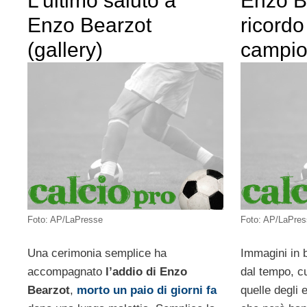
L’ultimo saluto a
Enzo B
Enzo Bearzot
ricordo
(gallery)
campio
Foto: AP/LaPresse
Foto: AP/LaPre
Una cerimonia semplice ha
Immagini in b
accompagnato
l’addio di Enzo
dal tempo, c
Bearzot
,
morto un paio di giorni fa
quelle degli 