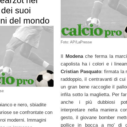
earzot nel
 dei suoi
ni del mondo
Foto: AP/LaPresse
Il
Modena
che ferma la marci
capolista ha i colori e i linea
Cristian Pasquato
: firmata la 
raddoppio, il centravanti di cui
un gran bene raccoglie il pallo
sse
infila sotto la maglietta. Per fa
anche i più dubbiosi pot
ianco e nero, sbiadite
interpretare nella maniera corr
uriose se confrontate con
gesto, il giovane bomber mette
eroi moderni. Immagini
pollice in bocca a mo’ di c