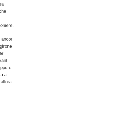
ea
che
noniere.
 ancor
 girone
er
vanti
eppure
za a
 allora
l