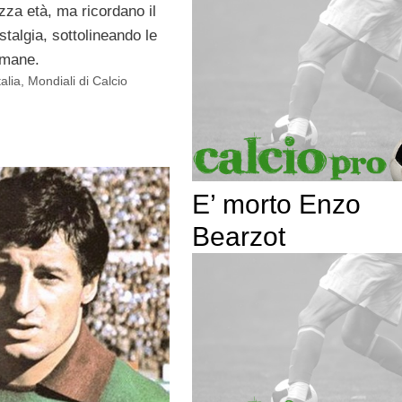
zza età, ma ricordano il
talgia, sottolineando le
umane.
talia
,
Mondiali di Calcio
E’ morto Enzo
Bearzot