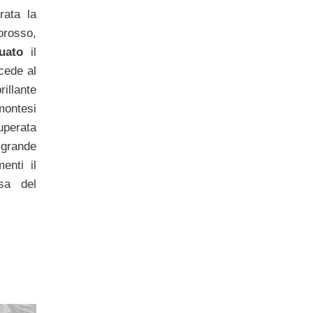
rata la
lorosso,
uato
il
cede al
illante
montesi
Superata
 grande
menti il
sa del