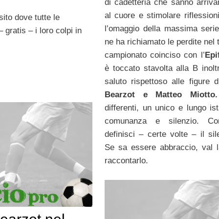
di cadetteria che sanno arrivar
al cuore e stimolare riflession
ito dove tutte le
l’omaggio della massima seri
gratis – i loro colpi in
ne ha richiamato le perdite nel 
campionato coinciso con l’
Epi
è toccato stavolta alla B inolt
saluto rispettoso alle figure 
Bearzot e Matteo Miotto.
differenti, un unico e lungo is
comunanza e silenzio. C
definisci – certe volte – il si
Se sa essere abbraccio, val 
raccontarlo.