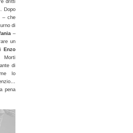
e dritti
i. Dopo
e – che
turno di
fania
–
rare un
di
Enzo
Morti
tante di
ome lo
lenzio…
la pena