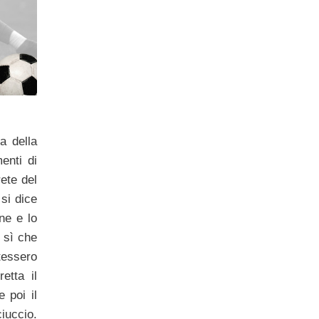
a della
menti di
rete del
 si dice
ne e lo
r sì che
essero
etta il
 poi il
iuccio.