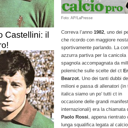
Foto: AP/LaPresse
Correva l’anno
1982
, uno dei pe
 Castellini: il
che ricordo con maggiore nosta
ro!
sportivamente parlando. La com
azzurra partiva per la canicola
spagnola accompagnata da mil
polemiche sulle scelte del ct
E
Bearzot.
Uno dei tanti dubbi de
milioni e passa di allenatori (in 
italica siamo un po’ tutti ct in
occasione delle grandi manifes
internazionali) era la chiamata 
Paolo Rossi
, appena rientrato
lunga squalifica legata al calcio