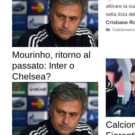
attirare la s
nella lista d
Cristiano R
Categorie
Calciomerc
Mourinho, ritorno al
passato: Inter o
Chelsea?
Calcio