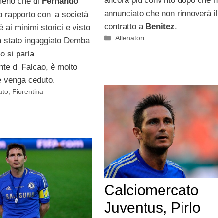
ancora più convinto dopo che 
meno che di
Fernando
annunciato che non rinnoverà il
uo rapporto con la società
contratto a
Benitez
.
è ai minimi storici e visto
Categorie
Allenatori
 stato ingaggiato Demba
io si parla
nte di Falcao, è molto
e venga ceduto.
ato
,
Fiorentina
Calciomercato
Juventus, Pirlo