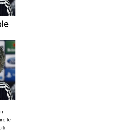
ole
un
re le
lti