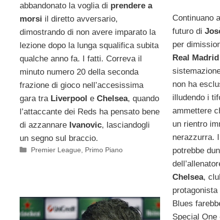
abbandonato la voglia di
prendere a
Continuano ad
morsi
il diretto avversario,
futuro di
Jos
dimostrando di non avere imparato la
per dimission
lezione dopo la lunga squalifica subita
Real Madrid
qualche anno fa. I fatti. Correva il
sistemazione.
minuto numero 20 della seconda
non ha esclus
frazione di gioco nell’accesissima
illudendo i ti
gara tra
Liverpool
e
Chelsea
, quando
ammettere ch
l’attaccante dei Reds ha pensato bene
un rientro i
di azzannare
Ivanovic
, lasciandogli
nerazzurra. I
un segno sul braccio.
Categorie
Premier League
,
Primo Piano
potrebbe dunq
dell’allenat
Chelsea
, cl
protagonista 
Blues farebbe
Special One 