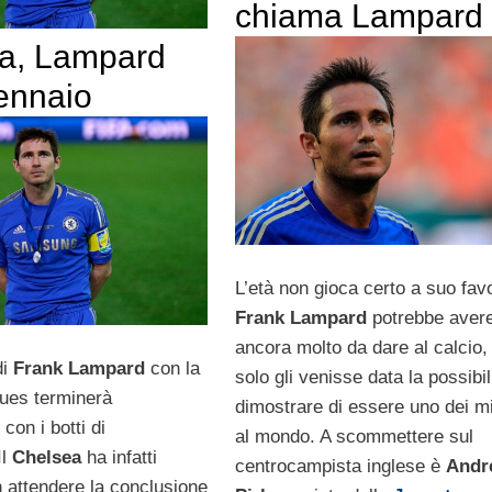
chiama Lampard
a, Lampard
gennaio
L’età non gioca certo a suo fav
Frank Lampard
potrebbe aver
ancora molto da dare al calcio,
di
Frank Lampard
con la
solo gli venisse data la possibil
lues terminerà
dimostrare di essere uno dei mi
con i botti di
al mondo. A scommettere sul
Il
Chelsea
ha infatti
centrocampista inglese è
Andr
n attendere la conclusione