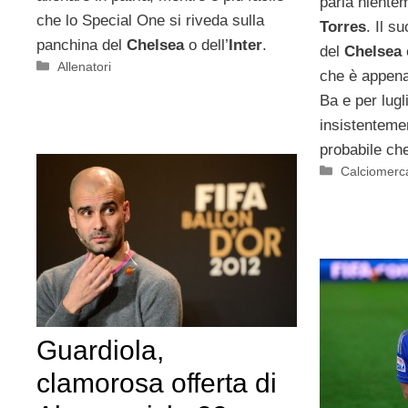
parla niente
che lo Special One si riveda sulla
Torres
. Il s
panchina del
Chelsea
o dell’
Inter
.
del
Chelsea
Categorie
Allenatori
che è appena
Ba e per lugl
insistenteme
probabile ch
Categorie
Calciomerc
Guardiola,
clamorosa offerta di