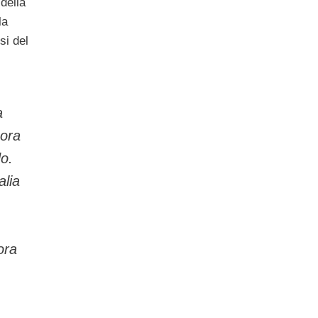
della
la
si del
a
cora
do.
alia
ora