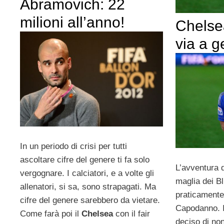
Abramovich: 22
milioni all’anno!
Chelse
via a 
In un periodo di crisi per tutti
ascoltare cifre del genere ti fa solo
L’avventura 
vergognare. I calciatori, e a volte gli
maglia dei B
allenatori, si sa, sono strapagati. Ma
praticamente 
cifre del genere sarebbero da vietare.
Capodanno. 
Come farà poi il
Chelsea
con il fair
deciso di no