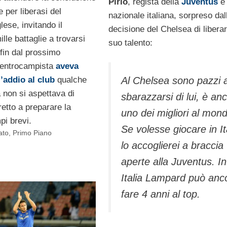
Pirlo
, regista della
Juventus
e 
e per liberasi del
nazionale italiana, sorpreso dal
ese, invitando il
decisione del Chelsea di liberar
ille battaglie a trovarsi
suo talento:
fin dal prossimo
 centrocampista
aveva
’addio al club
qualche
Al Chelsea sono pazzi 
 non si aspettava di
sbarazzarsi di lui, è an
retto a preparare la
uno dei migliori al mon
pi brevi.
Se volesse giocare in It
ato
,
Primo Piano
lo accoglierei a braccia
aperte alla Juventus. In
Italia Lampard può anc
fare 4 anni al top.