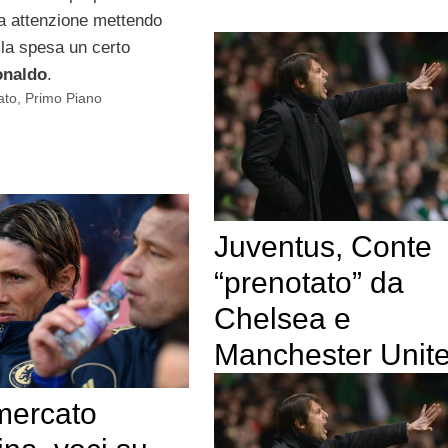
ua attenzione mettendo
ella spesa un certo
onaldo
.
ato
,
Primo Piano
Juventus, Conte
“prenotato” da
Chelsea e
Manchester Unit
mercato