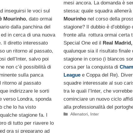
mesi ancora. La domanda è se
 inseguirsi le voci sul
stessa: quale squadra allenerà
è Mourinho
, dato ormai
Mourinho
nel corso della pros
ario dalla panchina del
stagione? Il dubbio è d’obbligo 
ed in cerca di una nuova
fronte alla rottura ormai certa t
 Il diretto interessato
Special One ed il
Real Madrid,
o un ritorno al passato,
qualunque sia il risultato finale 
fosi dell’Inter, salvo poi
stagione in corso (i blancos so
e non c’è possibilità di
corsa per la conquista di
Cham
mminente sulla panca
League
e Coppa del Re). Diver
l ritorno al passato
squadre interessate al suo car
ue indirizzare le sorti
tra le quali l’Inter, che vorrebbe
ore verso Londra, sponda
cominciare un nuovo ciclo affi
ub che lo ha visto
alla professionalità del portogh
Categorie
Allenatori
,
Inter
qualche stagione fa. I
ro di tutto per riavere lo
ed ora si preparano ad