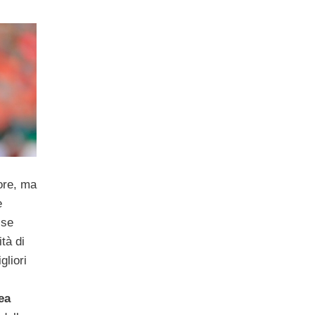
ore, ma
e
 se
ità di
gliori
ea