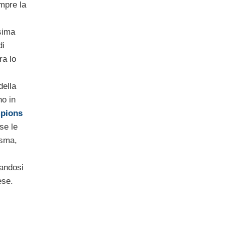
mpre la
sima
di
ra lo
della
no in
pions
se le
isma,
dandosi
ese.