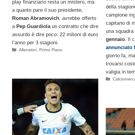
play finanziario resta un mistero, ma
della stagion
a quanto pare il suo presidente,
campione ingl
Roman Abramovich
, avrebbe offerto
capitano di m
a
Pep Guardiola
un contratto che dire
una squadra 
assurdo è dire poco: 22 milioni di euro
gennaio
. Il
l’anno per 3 stagioni.
annunciato l
Categorie
Allenatori
,
Primo Piano
giorno fa, ma
trovarsi cost
valigia in tem
Categorie
Calciomerc