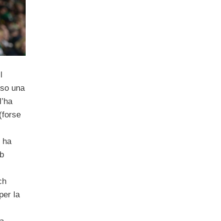
l
so una
l’ha
(forse
 ha
ub
ch
per la