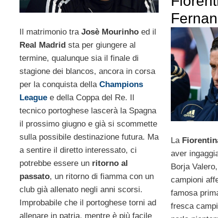
Fiorent
Fernan
Il matrimonio tra
Josè Mourinho
ed il
Real Madrid
sta per giungere al
termine, qualunque sia il finale di
stagione dei blancos, ancora in corsa
per la conquista della
Champions
League
e della Coppa del Re. Il
tecnico portoghese lascerà la Spagna
il prossimo giugno e già si scommette
sulla possibile destinazione futura. Ma
La
Fiorentin
a sentire il diretto interessato, ci
aver ingaggi
potrebbe essere un
ritorno al
Borja Valero,
passato
, un ritorno di fiamma con un
campioni affe
club già allenato negli anni scorsi.
famosa prima
Improbabile che il portoghese torni ad
fresca campi
allenare in patria, mentre è più facile