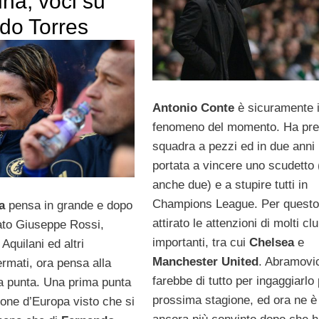
ina, voci su
do Torres
Antonio Conte
è sicuramente i
fenomeno del momento. Ha pre
squadra a pezzi ed in due anni 
portata a vincere uno scudetto 
anche due) e a stupire tutti in
Champions League. Per questo
a
pensa in grande e dopo
attirato le attenzioni di molti cl
ato Giuseppe Rossi,
importanti, tra cui
Chelsea
e
 Aquilani ed altri
Manchester United
. Abramovi
rmati, ora pensa alla
farebbe di tutto per ingaggiarlo 
 punta. Una prima punta
prossima stagione, ed ora ne è
one d’Europa visto che si