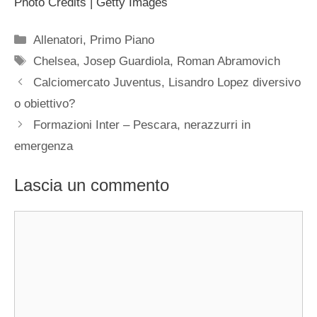
Photo Credits | Getty Images
Categorie
Allenatori
,
Primo Piano
Tag
Chelsea
,
Josep Guardiola
,
Roman Abramovich
Calciomercato Juventus, Lisandro Lopez diversivo
o obiettivo?
Formazioni Inter – Pescara, nerazzurri in
emergenza
Lascia un commento
Commento