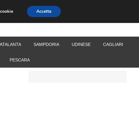
 cookie
Accetta
S
CALCIOMERCATO
ALLENATORI
ATALANTA
SAMPDORIA
UDINESE
CAGLIARI
PESCARA