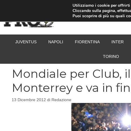
Vai
Utilizziamo i cookie per offrirt
Cliccando sulla pagina, effettua
al
Puoi scoprire di più su quali c
contenuto
JUVENTUS
NAPOLI
FIORENTINA
INTER
TORINO
Mondiale per Club, il
Monterrey e va in fi
13 Dicembre 2012
di
Redazione