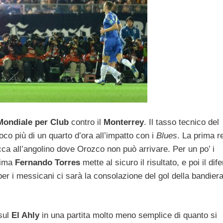
Mondiale per Club
contro il
Monterrey
. Il tasso tecnico del
o più di un quarto d’ora all’impatto con i
Blues
. La prima r
ca all’angolino dove Orozco non può arrivare. Per un po’ i
rima
Fernando Torres
mette al sicuro il risultato, e poi il dif
 per i messicani ci sarà la consolazione del gol della bandiera
sul
El Ahly
in una partita molto meno semplice di quanto si