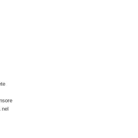
ete
ensore
 nel