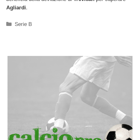
Agliardi
.
Categorie
Serie B