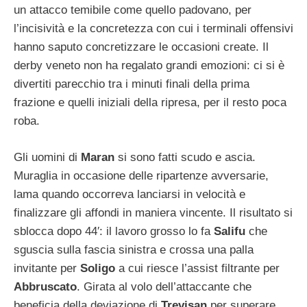
un attacco temibile come quello padovano, per
l’incisività e la concretezza con cui i terminali offensivi
hanno saputo concretizzare le occasioni create. Il
derby veneto non ha regalato grandi emozioni: ci si è
divertiti parecchio tra i minuti finali della prima
frazione e quelli iniziali della ripresa, per il resto poca
roba.
Gli uomini di
Maran
si sono fatti scudo e ascia.
Muraglia in occasione delle ripartenze avversarie,
lama quando occorreva lanciarsi in velocità e
finalizzare gli affondi in maniera vincente. Il risultato si
sblocca dopo 44′: il lavoro grosso lo fa
Salifu
che
sguscia sulla fascia sinistra e crossa una palla
invitante per
Soligo
a cui riesce l’assist filtrante per
Abbruscato
. Girata al volo dell’attaccante che
beneficia della deviazione di
Trevisan
per superare