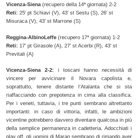
Vicenza-Siena
(recupero della 14ª giornata) 2-2
Reti:
25′ pt Schiavi (V), 43′ st Sestu (S), 26′ st
Misuraca (V), 43′ st Marrone (S)
Reggina-AlbinoLeffe
(recupero 17ª giornata) 1-2
Reti:
17′ pt Girasole (A), 27′ st Acerbi (R), 43′ st
Previtali (A)
Vicenza-Siena 2-2:
i toscani hanno necessità di
vincere per avvicinare il Novara capolista e,
soprattutto, tenere distante l’Atalanta che si sta
riaffacciando con prepotenza in cima alla classifica.
Per i veneti, tuttavia, i tre punti sembrano altrettanto
importanti: in caso di vittoria, infatti, le ambizioni
vicentine potrebbero davvero diventare qualcosa in più
della semplice permanenza in cadetteria. Adocchiati i
play off, gli uomini di Maran sembrano di rimando aver