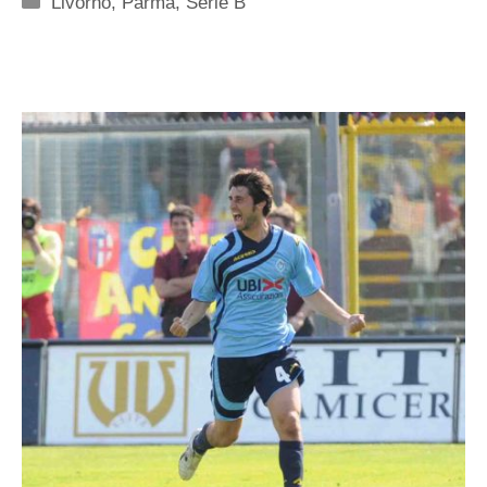
Livorno
,
Parma
,
Serie B