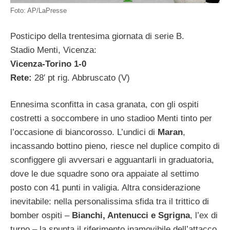
Foto: AP/LaPresse
Posticipo della trentesima giornata di serie B.
Stadio Menti, Vicenza:
Vicenza-Torino 1-0
Rete:
28′ pt rig. Abbruscato (V)
Ennesima sconfitta in casa granata, con gli ospiti
costretti a soccombere in uno stadioo Menti tinto per
l’occasione di biancorosso. L’undici di
Maran
,
incassando bottino pieno, riesce nel duplice compito di
sconfiggere gli avversari e agguantarli in graduatoria,
dove le due squadre sono ora appaiate al settimo
posto con 41 punti in valigia. Altra considerazione
inevitabile: nella personalissima sfida tra il trittico di
bomber ospiti –
Bianchi, Antenucci e Sgrigna
, l’ex di
turno – la spunta il riferimento inamovibile dell’attacco