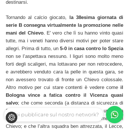
destinarsi.
Tornando al calcio giocato,
la 38esima giornata di
serie B consegna virtualmente la promozione nelle
mani del Chievo
. E’ vero che lì su hanno vinto quasi
tutte, ma i veneti hanno diversi motivi per poter stare
allegri. Prima di tutto, un
5-0 in casa contro lo Spezia
non se l’aspettava nessuno. I liguri sono molto meno
forti degli scaligeri, ma lottavano per non retrocedere,
e avrebbero venduto cara la pelle in questa gara, se
non avessero trovato di fronte un Chievo colossale.
Altro motivo per cui stare contenti è vedere come
il
Bologna vince a fatica contro il Vicenza quasi
salvo
; che come seconda (a distanza di sicurezza di
3 punti) c’è l’Albinoleffe, che sta passando un’ottima
Vuoi pubblicare sul nostro network?
annata, ma non ha gli effettivi che può permettersi il
Chievo; e che l’altra squadra ben attrezzata, il Lecce,