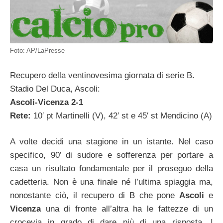
Foto: AP/LaPresse
Recupero della ventinovesima giornata di serie B.
Stadio Del Duca, Ascoli:
Ascoli-Vicenza 2-1
Rete:
10′ pt Martinelli (V), 42′ st e 45′ st Mendicino (A)
A volte decidi una stagione in un istante. Nel caso
specifico, 90’ di sudore e sofferenza per portare a
casa un risultato fondamentale per il proseguo della
cadetteria. Non è una finale né l’ultima spiaggia ma,
nonostante ciò, il recupero di B che pone
Ascoli
e
Vicenza
una di fronte all’altra ha le fattezze di un
crocevia in grado di dare più di una risposta. I