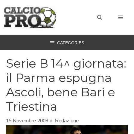
Vai
al
MEN
contenuto
CATEGORIES
Serie B 14^ giornata:
il Parma espugna
Ascoli, bene Bari e
Triestina
15 Novembre 2008
di
Redazione