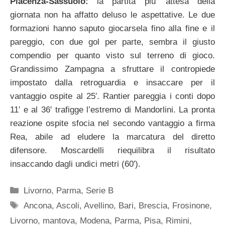
Piacenza-Sassuolo:
la partita piu’ attesa della
giornata non ha affatto deluso le aspettative. Le due
formazioni hanno saputo giocarsela fino alla fine e il
pareggio, con due gol per parte, sembra il giusto
compendio per quanto visto sul terreno di gioco.
Grandissimo Zampagna a sfruttare il contropiede
impostato dalla retroguardia e insaccare per il
vantaggio ospite al 25′. Rantier pareggia i conti dopo
11′ e al 36′ trafigge l’estremo di Mandorlini. La pronta
reazione ospite sfocia nel secondo vantaggio a firma
Rea, abile ad eludere la marcatura del diretto
difensore. Moscardelli riequilibra il risultato
insaccando dagli undici metri (60′).
Categorie
Livorno
,
Parma
,
Serie B
Tag
Ancona
,
Ascoli
,
Avellino
,
Bari
,
Brescia
,
Frosinone
,
Livorno
,
mantova
,
Modena
,
Parma
,
Pisa
,
Rimini
,