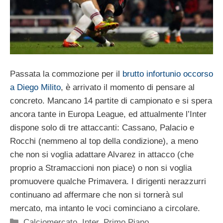
Passata la commozione per il
brutto infortunio occorso
a Diego Milito
, è arrivato il momento di pensare al
concreto. Mancano 14 partite di campionato e si spera
ancora tante in Europa League, ed attualmente l’Inter
dispone solo di tre attaccanti: Cassano, Palacio e
Rocchi (nemmeno al top della condizione), a meno
che non si voglia adattare Alvarez in attacco (che
proprio a Stramaccioni non piace) o non si voglia
promuovere qualche Primavera. I dirigenti nerazzurri
continuano ad affermare che non si tornerà sul
mercato, ma intanto le voci cominciano a circolare.
Categorie
Calciomercato
,
Inter
,
Primo Piano