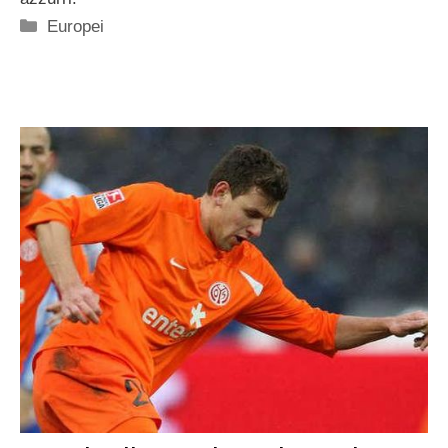
Categorie
Europei