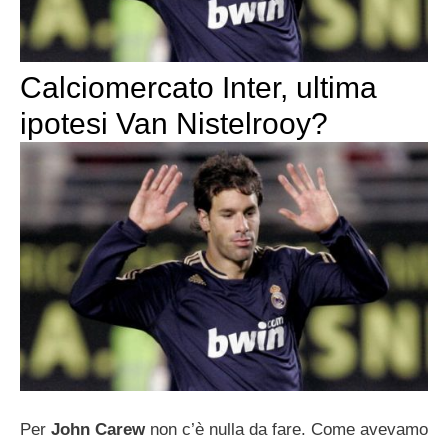
Calciomercato Inter, ultima
ipotesi Van Nistelrooy?
Per
John Carew
non c’è nulla da fare. Come avevamo