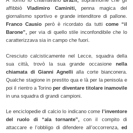
A Torino lo chiamavano
Brazil,
soprannome che gli
affibbiò
Vladimiro Caminiti,
penna magica del
giornalismo sportivo e grande intenditore di pallone.
Franco Causio
però è ricordato da tutti
come “il
Barone”,
per via di quello stile inconfondibile che lo
caratterizzava sia in campo che fuori.
Cresciuto calcisticamente nel Lecce, squadra della
sua città, trovò la sua grande occasione
nella
chiamata di Gianni Agnelli
alla corte bianconera.
Qualche stagione in prestito qua e là per la penisola e
poi il rientro a Torino
per diventare titolare inamovile
in una squadra di grandi campioni.
Le enciclopedie dl calcio lo indicano come
l’inventore
del ruolo di “ala tornante”,
con il compito di
attaccare e l’obbligo di difendere all’occorrenza,
ed