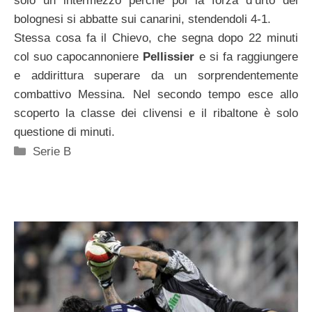
solo un intermezzo perchè poi la forza d’urto dei
bolognesi si abbatte sui canarini, stendendoli 4-1.
Stessa cosa fa il Chievo, che segna dopo 22 minuti
col suo capocannoniere
Pellissier
e si fa raggiungere
e addirittura superare da un sorprendentemente
combattivo Messina. Nel secondo tempo esce allo
scoperto la classe dei clivensi e il ribaltone è solo
questione di minuti.
Categorie
Serie B