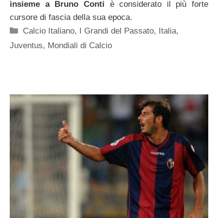
insieme a Bruno Conti
è considerato il più forte
cursore di fascia della sua epoca.
Categorie
Calcio Italiano
,
I Grandi del Passato
,
Italia
,
Juventus
,
Mondiali di Calcio