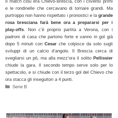
Il match clou era Chievo-Brescia, con i clivensi primi
e le rondinelle che cercavano di tornare grandi. Ma
purtroppo non hanno rispettato i pronostici e la
grande
rosa bresciana farà bene ora a prepararsi per i
play-offs
. Non c’è proprio partita a Verona, con i
padroni di casa che partono forte e vanno in gol già
dopo 5 minuti con
Cesar
che colpisce da solo sugli
sviluppi di un calcio d’angolo. Il Brescia cerca di
svegliarsi un pò, ma alla mezz’ora il solito
Pellissier
chiude la gara. Il secondo tempo serve solo per lo
spettacolo, e si chiude con il terzo gol del Chievo che
ora stacca gli inseguitori a 4 punti.
Categorie
Serie B