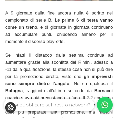
A 9 giornate dalla fine ancora nulla è scritto nel
campionato di serie B.
Le prime 6 di testa vanno
come un treno
, e di giornata in giornata continuano
ad accumulare punti, chiudendo almeno per il
momento il discorso play-offs.
Se infatti il distacco dalla settima continua ad
aumentare grazie alla sconfitta del Rimini, adesso a
-11 dalla qualificazione, la stessa cosa non si può dire
per la promozione diretta, visto che
gli imprevisti
sono sempre dietro l’angolo
. Ne sa qualcosa il
Bologna
, raggiunto all’ultimo secondo da
Bernacci
quando stava già pregustando la fuga. Il 2-2 conferma
Vuoi pubblicare sul nostro network?
ancora una volta come la squadra di
Arrigoni
sia una
delle più preparate alla promozione, ma manchi