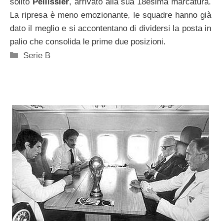
solito
Pellissier
, arrivato alla sua 18esima marcatura.
La ripresa è meno emozionante, le squadre hanno già
dato il meglio e si accontentano di dividersi la posta in
palio che consolida le prime due posizioni.
Categorie
Serie B