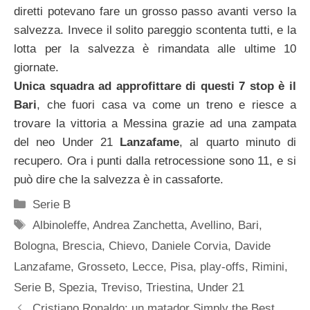
diretti potevano fare un grosso passo avanti verso la
salvezza. Invece il solito pareggio scontenta tutti, e la
lotta per la salvezza è rimandata alle ultime 10
giornate.
Unica squadra ad approfittare di questi 7 stop è il
Bari
, che fuori casa va come un treno e riesce a
trovare la vittoria a Messina grazie ad una zampata
del neo Under 21
Lanzafame
, al quarto minuto di
recupero. Ora i punti dalla retrocessione sono 11, e si
può dire che la salvezza è in cassaforte.
Categorie
Serie B
Tag
Albinoleffe
,
Andrea Zanchetta
,
Avellino
,
Bari
,
Bologna
,
Brescia
,
Chievo
,
Daniele Corvia
,
Davide
Lanzafame
,
Grosseto
,
Lecce
,
Pisa
,
play-offs
,
Rimini
,
Serie B
,
Spezia
,
Treviso
,
Triestina
,
Under 21
Cristiano Ronaldo: un matador Simply the Best