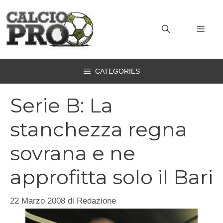
Vai
al
MEN
contenuto
CATEGORIES
Serie B: La
stanchezza regna
sovrana e ne
approfitta solo il Bari
22 Marzo 2008
di
Redazione