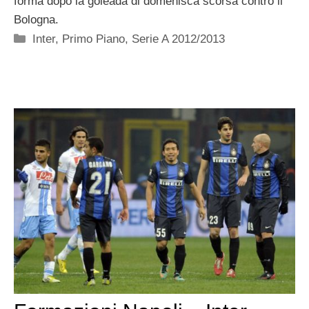
forma dopo la goleada di domenisca scorsa contro il
Bologna.
Categorie
Inter
,
Primo Piano
,
Serie A 2012/2013