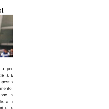
st
ata per
ie alla
 spesso
imerito,
ione in
liore in
nti +1 a