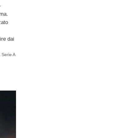
-
oma.
zato
ire dai
a Serie A