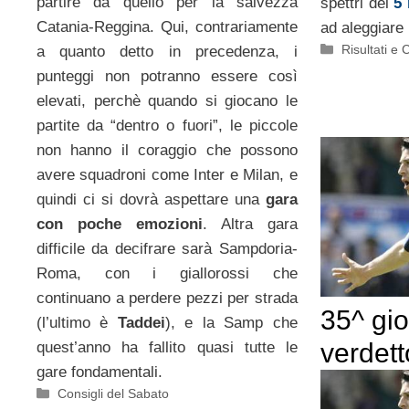
partire da quello per la salvezza
spettri del
5
Catania-Reggina. Qui, contrariamente
ad aleggiare 
Categorie
Risultati e 
a quanto detto in precedenza, i
punteggi non potranno essere così
elevati, perchè quando si giocano le
partite da “dentro o fuori”, le piccole
non hanno il coraggio che possono
avere squadroni come Inter e Milan, e
quindi ci si dovrà aspettare una
gara
con poche emozioni
. Altra gara
difficile da decifrare sarà Sampdoria-
Roma, con i giallorossi che
continuano a perdere pezzi per strada
35^ gi
(l’ultimo è
Taddei
), e la Samp che
verdett
quest’anno ha fallito quasi tutte le
gare fondamentali.
Categorie
Consigli del Sabato