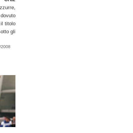
zzurre,
dovuto
l titolo
otto gli
7/2008