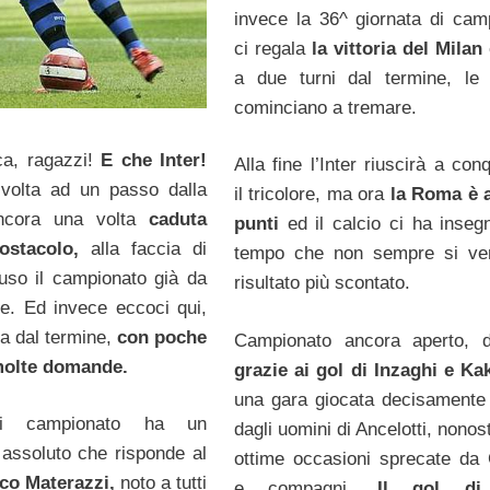
invece la 36^ giornata di cam
ci regala
la vittoria del Milan
a due turni dal termine, le
cominciano a tremare.
a, ragazzi!
E che Inter!
Alla fine l’Inter riuscirà a con
volta ad un passo dalla
il tricolore, ma ora
la Roma è a
ancora una volta
caduta
punti
ed il calcio ci ha inseg
ostacolo,
alla faccia di
tempo che non sempre si veri
uso il campionato già da
risultato più scontato.
e. Ed invece eccoci qui,
a dal termine,
con poche
Campionato ancora aperto, d
molte domande.
grazie ai gol di Inzaghi e Ka
una gara giocata decisamente
i campionato ha un
dagli uomini di Ancelotti, nonos
 assoluto che risponde al
ottime occasioni sprecate da
co Materazzi,
noto a tutti
e compagni.
Il gol di