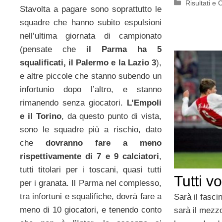
Categorie
Risultati e 
Stavolta a pagare sono soprattutto le
squadre che hanno subito espulsioni
nell’ultima giornata di campionato
(pensate che
il Parma ha 5
squalificati, il Palermo e la Lazio 3
),
e altre piccole che stanno subendo un
infortunio dopo l’altro, e stanno
rimanendo senza giocatori.
L’Empoli
e il Torino
, da questo punto di vista,
sono le squadre più a rischio, dato
che
dovranno fare a meno
rispettivamente di 7 e 9 calciatori
,
tutti titolari per i toscani, quasi tutti
Tutti v
per i granata. Il Parma nel complesso,
tra infortuni e squalifiche, dovrà fare a
Sarà il fasci
meno di 10 giocatori, e tenendo conto
sarà il mezz