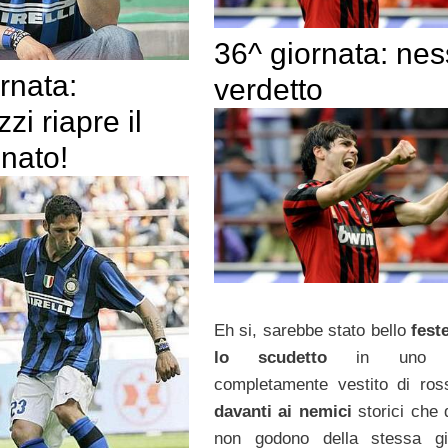
36^ giornata: ne
rnata:
verdetto
zi riapre il
nato!
Eh si, sarebbe stato bello
fest
lo scudetto
in uno st
completamente vestito di ros
davanti ai nemici
storici che 
non godono della stessa gi