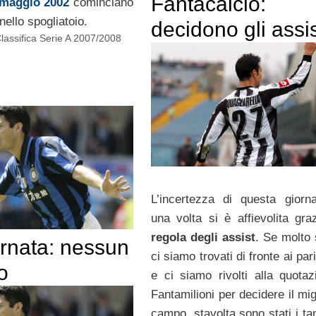
Fantacalcio:
 maggio 2002
cominciano
nello spogliatoio.
decidono gli assi
Classifica Serie A 2007/2008
L’incertezza di questa giorn
una volta si è affievolita graz
regola degli assist
. Se molto
ornata: nessun
ci siamo trovati di fronte ai par
o
e ci siamo rivolti alla quotaz
Fantamilioni per decidere il mig
campo, stavolta sono stati i ta