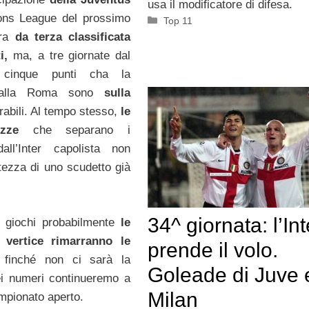
usa il modificatore di difesa.
ons League del prossimo
Categorie
Top 11
ora
da terza classificata
i,
ma, a tre giornate dal
 cinque punti cha la
alla Roma sono
sulla
abili. Al tempo stesso,
le
zze
che separano i
dall’Inter capolista non
tezza di uno scudetto già
34^ giornata: l’Int
i giochi probabilmente
le
 vertice rimarranno le
prende il volo.
inché non ci sarà la
Goleade di Juve 
ei numeri continueremo a
Milan
ampionato aperto.