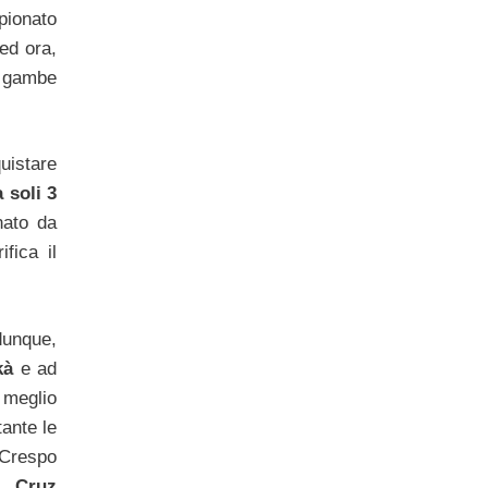
pionato
ed ora,
 gambe
quistare
 soli 3
nato da
fica il
unque,
kà
e ad
 meglio
tante le
 Crespo
 Cruz