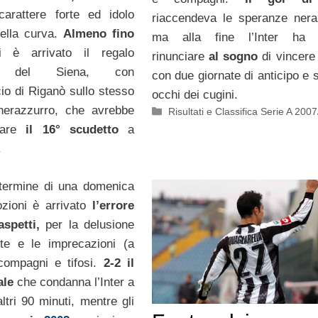
carattere forte ed idolo
riaccendeva le speranze nera
della curva.
Almeno fino
ma alla fine l’Inter ha 
i è arrivato il regalo
rinunciare
al sogno
di vincere i
ato del Siena, con
con due giornate di anticipo e s
cio di Riganò sullo stesso
occhi dei cugini.
erazzurro, che avrebbe
Categorie
Risultati e Classifica Serie A 200
alare
il 16° scudetto
a
.
 termine di una domenica
ozioni è arrivato
l’errore
spetti,
per la delusione
nte e le imprecazioni (a
compagni e tifosi.
2-2 il
ale
che condanna l’Inter a
altri 90 minuti, mentre gli