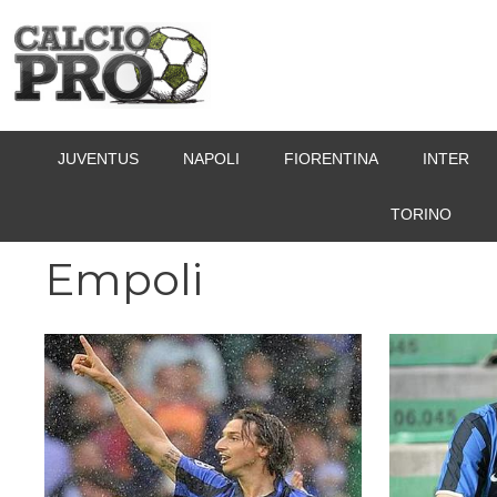
Vai
al
contenuto
JUVENTUS
NAPOLI
FIORENTINA
INTER
TORINO
Empoli