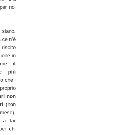
per noi
 siano.
a ce n’è
 risolto
ione in
ome
il
e più
to che i
proprio
eri non
ri
(non
n mese),
e a far
per chi