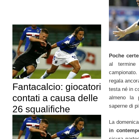
Poche certe
al termine
campionat
regala anco
Fantacalcio: giocatori
testa né in 
contati a causa delle
almeno la 
saperne di pi
26 squalifiche
La domenic
in contemp
sicura parte