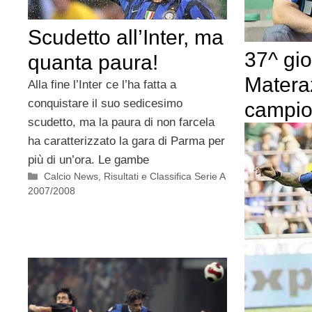
Scudetto all’Inter, ma
37^ gio
quanta paura!
Materaz
Alla fine l’Inter ce l’ha fatta a
conquistare il suo sedicesimo
campio
scudetto, ma la paura di non farcela
ha caratterizzato la gara di Parma per
più di un’ora. Le gambe
Categorie
Calcio News
,
Risultati e Classifica Serie A
2007/2008