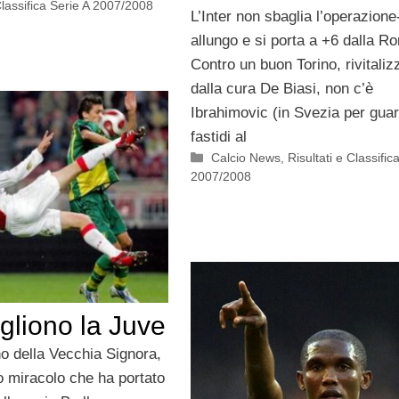
Classifica Serie A 2007/2008
L’Inter non sbaglia l’operazione
allungo e si porta a +6 dalla R
Contro un buon Torino, rivitaliz
dalla cura De Biasi, non c’è
Ibrahimovic (in Svezia per guar
fastidi al
Categorie
Calcio News
,
Risultati e Classific
2007/2008
ogliono la Juve
no della Vecchia Signora,
o miracolo che ha portato