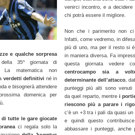
venirci incontro, e a decidere 
chi potrà essere il migliore.
Non che i parimerito non ci
Infatti, come vedremo, in difes
più di uno, ma per il resto si è
zze e qualche sorpresa
in maniera diversa. Fa impress
 della 35^ giornata di
questa giornata vedere c
o. La matematica non
centrocampo sia a volt
ra
verdetti definitivi
né in
determinante dell’attacco
, da
coda e bisognerà attendere
punteggi più alti sono venuti 
prossima domenica per
da quel reparto, mentre
i porti
ù.
riescono più a parare i rigo
c’è un +3 tra i pali da quasi u
a
di tutte le gare giocate
e quindi questo contribuisc
oranea
ci regala solo la
abbassare i punteggi, anche 
cipazione
della Juventus