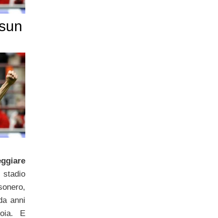
ssun
eggiare
adio
sonero,
da anni
oia. E