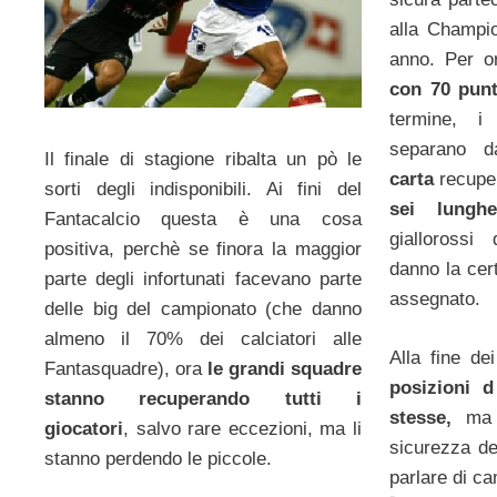
alla Champi
anno. Per 
con 70 punt
termine, i
separano d
Il finale di stagione ribalta un pò le
carta
recuper
sorti degli indisponibili. Ai fini del
sei lunghe
Fantacalcio questa è una cosa
giallorossi 
positiva, perchè se finora la maggior
danno la cer
parte degli infortunati facevano parte
assegnato.
delle big del campionato (che danno
almeno il 70% dei calciatori alle
Alla fine de
Fantasquadre), ora
le grandi squadre
posizioni d
stanno recuperando tutti i
stesse,
ma f
giocatori
, salvo rare eccezioni, ma li
sicurezza d
stanno perdendo le piccole.
parlare di c