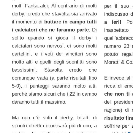
molti Fantacalci. Al contrario di molti
per il suo 
derby, credo che stavolta sia arrivato
indiscusso 
il momento di
buttare in campo tutti
a ieri!
Po
i calciatori che ne faranno parte
. Di
inaspett
solito quando si gioca il derby i
quell’abbrac
calciatori sono nervosi, ci sono molti
numero 23 n
cartellini, e i voti dei vincitori sono
potuto reg
molto alti e quelli degli sconfitti sono
Moratti & Co
bassissimi. Stavolta credo che
E invece al
comunque vada (a parte risultati tipo
ricca di em
5-0), i punteggi saranno molto alti,
che non ti a
perchè siamo sicuri che i 22 in campo
del preside
daranno tutti il massimo.
ragione) di 
Ma non c’è solo il derby. Infatti di
risultato fin
scontri diretti ce ne sarà più di uno, a
soffrire per 