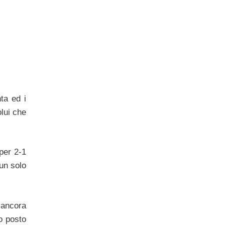
ta ed i
olui che
per 2-1
 un solo
a ancora
o posto