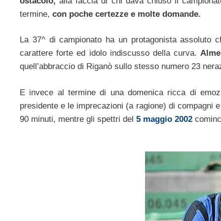
ostacolo,
alla faccia di chi dava chiuso il campiona
termine,
con poche certezze e molte domande.
La 37^ di campionato ha un protagonista assoluto 
carattere forte ed idolo indiscusso della curva.
Alme
quell’abbraccio di Riganò sullo stesso numero 23 nera
E invece al termine di una domenica ricca di emoz
presidente e le imprecazioni (a ragione) di compagni e 
90 minuti, mentre gli spettri del
5 maggio 2002
cominci