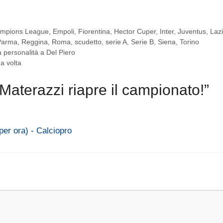
mpions League
,
Empoli
,
Fiorentina
,
Hector Cuper
,
Inter
,
Juventus
,
Lazi
Parma
,
Reggina
,
Roma
,
scudetto
,
serie A
,
Serie B
,
Siena
,
Torino
a personalità a Del Piero
a volta
aterazzi riapre il campionato!”
er ora) - Calciopro