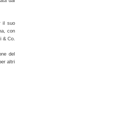
ata dal
r il suo
na, con
i & Co.
one del
er altri