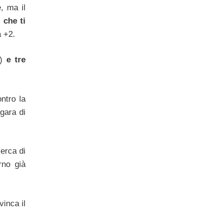
, ma il
,
che ti
a +2.
o)
e tre
ntro la
 gara di
erca di
rno già
vinca il