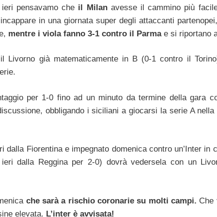
a ieri pensavamo che
il Milan
avesse il cammino più facile
 incappare in una giornata super degli attaccanti partenopei
re,
mentre i viola fanno 3-1 contro il Parma
e si riportano 
il Livorno già matematicamente in B (0-1 contro il Torin
rie.
ntaggio per 1-0 fino ad un minuto da termine della gara co
iscussione, obbligando i siciliani a giocarsi la serie A nella
i dalla Fiorentina e impegnato domenica contro un’Inter in c
o ieri dalla Reggina per 2-0) dovrà vedersela con un Livo
omenica
che sarà a rischio coronarie su molti campi.
Che 
sine elevata.
L’inter è avvisata!