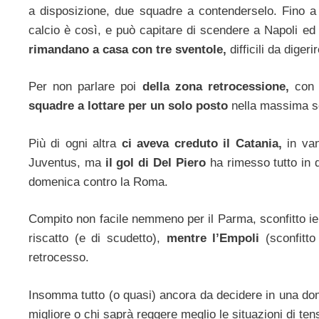
a disposizione, due squadre a contenderselo. Fino 
calcio è così, e può capitare di scendere a Napoli ed
rimandano a casa con tre sventole,
difficili da digeri
Per non parlare poi
della zona retrocessione,
con 
squadre a lottare per un solo posto
nella massima se
Più di ogni altra
ci aveva creduto il Catania,
in va
Juventus, ma
il gol di Del Piero
ha rimesso tutto in d
domenica contro la Roma.
Compito non facile nemmeno per il Parma, sconfitto ier
riscatto (e di scudetto),
mentre l’Empoli
(sconfitt
retrocesso.
Insomma tutto (o quasi) ancora da decidere in una d
migliore o chi saprà reggere meglio le situazioni di ten