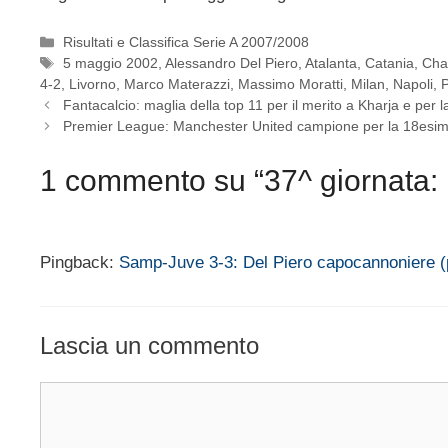
Categorie
Risultati e Classifica Serie A 2007/2008
Tag
5 maggio 2002
,
Alessandro Del Piero
,
Atalanta
,
Catania
,
Cha
4-2
,
Livorno
,
Marco Materazzi
,
Massimo Moratti
,
Milan
,
Napoli
,
Fantacalcio: maglia della top 11 per il merito a Kharja e per l
Premier League: Manchester United campione per la 18esim
1 commento su “37^ giornata: M
Pingback:
Samp-Juve 3-3: Del Piero capocannoniere (p
Lascia un commento
Commento