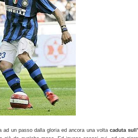
 ad un passo dalla gloria ed ancora una volta
caduta sull