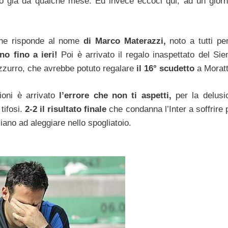
to già da qualche mese. Ed invece eccoci qui, ad un giorn
che risponde al nome
di Marco Materazzi,
noto a tutti pe
no fino a ieri!
Poi è arrivato il regalo inaspettato del Sie
zzurro, che avrebbe potuto regalare
il 16° scudetto
a Moratt
ioni è arrivato
l’errore che non ti aspetti,
per la delusi
tifosi.
2-2 il risultato finale
che condanna l’Inter a soffrire p
ano ad aleggiare nello spogliatoio.