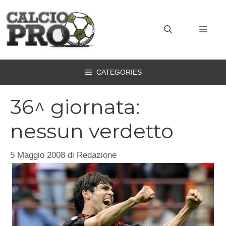
Vai
al
MEN
contenuto
CATEGORIES
36^ giornata:
nessun verdetto
5 Maggio 2008
di
Redazione