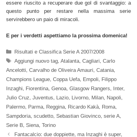
essere riuscito a recuperare due gol di svantaggio: a
questo punto per restare nella massima serie
servirebbero un paio di miracoli.
E per i verdetti aspettiamo la prossima domenica!
Categorie
Risultati e Classifica Serie A 2007/2008
Tag
Aggiungi nuovo tag
,
Atalanta
,
Cagliari
,
Carlo
Ancelotti
,
Carvalho de Oliveira Amauri
,
Catania
,
Champions League
,
Coppa Uefa
,
Empoli
,
Filippo
Inzaghi
,
Fiorentina
,
Genoa
,
Glasgow Rangers
,
Inter
,
Julio Cruz
,
Juventus
,
Lazio
,
Livorno
,
Milan
,
Napoli
,
Palermo
,
Parma
,
Reggina
,
Ricardo Kakà
,
Roma
,
Sampdoria
,
scudetto
,
Sebastian Giovinco
,
serie A
,
Serie B
,
Siena
,
Torino
Fantacalcio: due doppiette, ma Inzaghi è super,