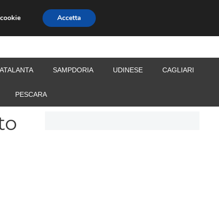
 cookie
Accetta
S
CALCIOMERCATO
ALLENATORI
ATALANTA
SAMPDORIA
UDINESE
CAGLIARI
PESCARA
to