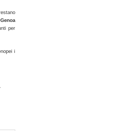
 restano
n Genoa
nti per
enopei i
,