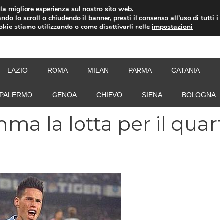
i la migliore esperienza sul nostro sito web.
ndo lo scroll o chiudendo il banner, presti il consenso all’uso di tutti i
ookie stiamo utilizzando o come disattivarli nelle
impostazioni
NEW
LAZIO
ROMA
MILAN
PARMA
CATANIA
PALERMO
GENOA
CHIEVO
SIENA
BOLOGNA
amma la lotta per il quar