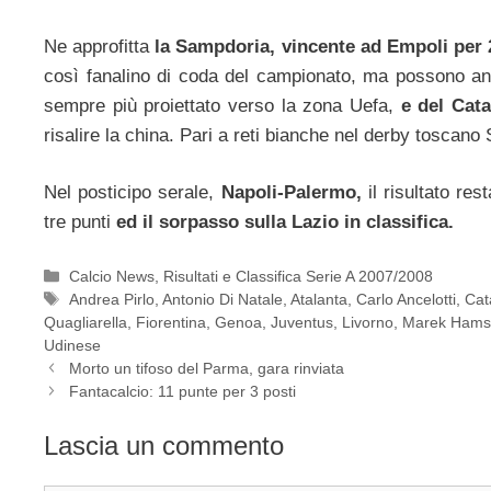
Ne approfitta
la Sampdoria, vincente ad Empoli per 
così fanalino di coda del campionato, ma possono an
sempre più proiettato verso la zona Uefa,
e del Cata
risalire la china. Pari a reti bianche nel derby toscano
Nel posticipo serale,
Napoli-Palermo,
il risultato res
tre punti
ed il sorpasso sulla Lazio in classifica.
Categorie
Calcio News
,
Risultati e Classifica Serie A 2007/2008
Tag
Andrea Pirlo
,
Antonio Di Natale
,
Atalanta
,
Carlo Ancelotti
,
Cat
Quagliarella
,
Fiorentina
,
Genoa
,
Juventus
,
Livorno
,
Marek Hams
Udinese
Morto un tifoso del Parma, gara rinviata
Fantacalcio: 11 punte per 3 posti
Lascia un commento