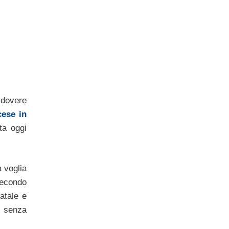
l dovere
ese in
ta oggi
a voglia
secondo
atale e
n senza