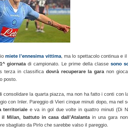
cio
miete l’ennesima vittima
, ma lo spettacolo continua e i
31^ giornata
di campionato. Le prime della classe
sono sc
us terza in classifica
dovrà recuperare la gara
non gioca
to posto.
di consolidare la quarta piazza, ma non ha fatto i conti con l
ggio con Inler. Pareggio di Vieri cinque minuti dopo, ma nel 
 territoriale
e va in gol due volte in quattro minuti (Di N
il Milan, battuto in casa dall’Atalanta
in una gara no
ore sbagliato da Pirlo che sarebbe valso il pareggio.