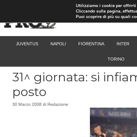
Vai
Utilizziamo i cookie per offrirt
Cliccando sulla pagina, effettua
al
Puoi scoprire di più su quali c
contenuto
JUVENTUS
NAPOLI
FIORENTINA
INTER
TORINO
31^ giornata: si infi
posto
30 Marzo 2008
di
Redazione