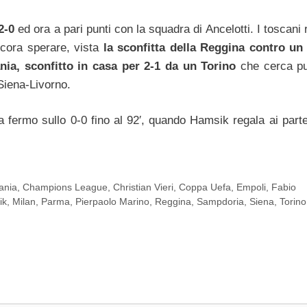
2-0
ed ora a pari punti con la squadra di Ancelotti. I toscani
cora sperare, vista
la sconfitta della Reggina contro u
nia, sconfitto in casa per 2-1 da un Torino
che cerca pu
 Siena-Livorno.
ta fermo sullo 0-0 fino al 92′, quando Hamsik regala ai part
ania
,
Champions League
,
Christian Vieri
,
Coppa Uefa
,
Empoli
,
Fabio
ik
,
Milan
,
Parma
,
Pierpaolo Marino
,
Reggina
,
Sampdoria
,
Siena
,
Torino