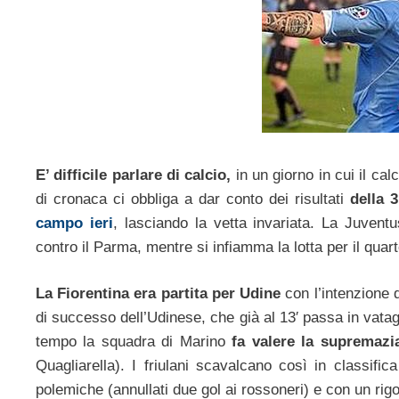
E’ difficile parlare di calcio,
in un giorno in cui il cal
di cronaca ci obbliga a dar conto dei risultati
della 
campo ieri
, lasciando la vetta invariata. La Juvent
contro il Parma, mentre si infiamma la lotta per il quar
La Fiorentina era partita per Udine
con l’intenzione 
di successo dell’Udinese, che già al 13′ passa in vata
tempo la squadra di Marino
fa valere la supremazia
Quagliarella). I friulani scavalcano così in classifica
polemiche (annullati due gol ai rossoneri) e con un rig