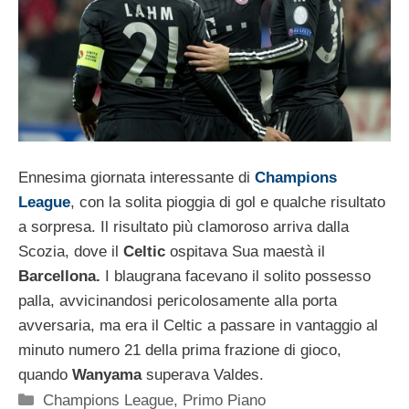
Ennesima giornata interessante di
Champions
League
, con la solita pioggia di gol e qualche risultato
a sorpresa. Il risultato più clamoroso arriva dalla
Scozia, dove il
Celtic
ospitava Sua maestà il
Barcellona.
I blaugrana facevano il solito possesso
palla, avvicinandosi pericolosamente alla porta
avversaria, ma era il Celtic a passare in vantaggio al
minuto numero 21 della prima frazione di gioco,
quando
Wanyama
superava Valdes.
Categorie
Champions League
,
Primo Piano