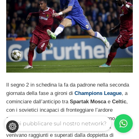
Il segno 2 in schedina la fa da padrone nella seconda
giornata della fase a gironi di
Champions League
, a
cominciare dall’anticipo tra
Spartak Mosca
e
Celtic
,
con i sovietici incapaci di fronteggiare l’ardore
agonistico degli scozzesi. Gli ospiti passavano in
Vuoi pubblicare sul nostro network?
vantaggio con Hooper al 12′ della ripresa, ma
venivano raggiunti e superati dalla doppietta di