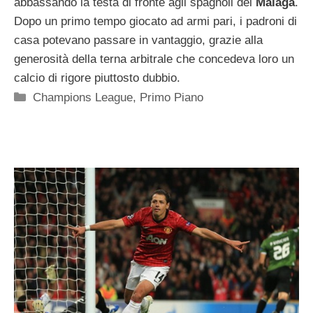
abbassando la testa di fronte agli spagnoli del
Malaga
.
Dopo un primo tempo giocato ad armi pari, i padroni di
casa potevano passare in vantaggio, grazie alla
generosità della terna arbitrale che concedeva loro un
calcio di rigore piuttosto dubbio.
Categorie
Champions League
,
Primo Piano