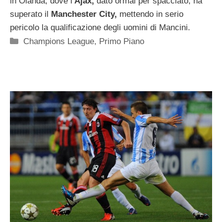
in Olanda, dove l’
Ajax,
dato ormai per spacciato, ha
superato il
Manchester City,
mettendo in serio
pericolo la qualificazione degli uomini di Mancini.
Categorie
Champions League
,
Primo Piano