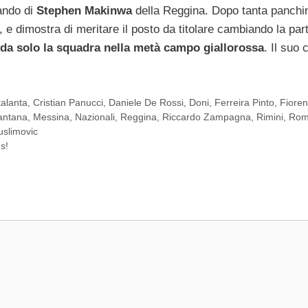
lando di
Stephen Makinwa
della Reggina. Dopo tanta panchi
 e dimostra di meritare il posto da titolare cambiando la part
 da solo la squadra nella metà campo giallorossa
. Il suo 
talanta
,
Cristian Panucci
,
Daniele De Rossi
,
Doni
,
Ferreira Pinto
,
Fioren
antana
,
Messina
,
Nazionali
,
Reggina
,
Riccardo Zampagna
,
Rimini
,
Ro
uslimovic
s!