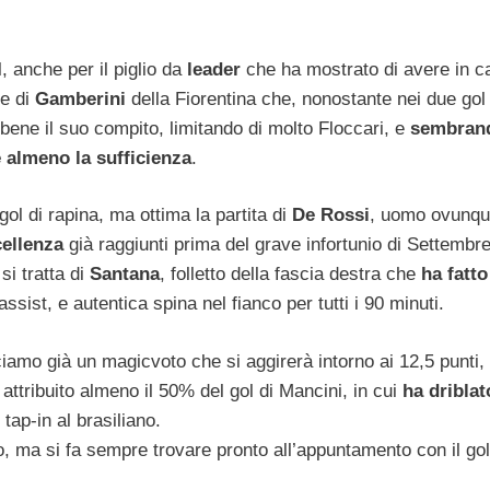
ol, anche per il piglio da
leader
che ha mostrato di avere in 
he di
Gamberini
della Fiorentina che, nonostante nei due gol 
 bene il suo compito, limitando di molto Floccari, e
sembran
e almeno la sufficienza
.
 gol di rapina, ma ottima la partita di
De Rossi
, uomo ovunqu
cellenza
già raggiunti prima del grave infortunio di Settembre
si tratta di
Santana
, folletto della fascia destra che
ha fatto
assist, e autentica spina nel fianco per tutti i 90 minuti.
iciamo già un magicvoto che si aggirerà intorno ai 12,5 punti,
 attribuito almeno il 50% del gol di Mancini, in cui
ha driblat
 tap-in al brasiliano.
, ma si fa sempre trovare pronto all’appuntamento con il gol