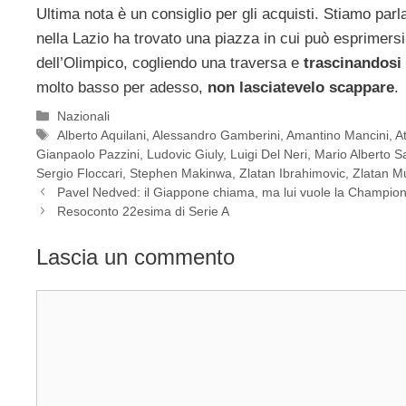
Ultima nota è un consiglio per gli acquisti. Stiamo par
nella Lazio ha trovato una piazza in cui può esprimersi,
dell’Olimpico, cogliendo una traversa e
trascinandosi
molto basso per adesso,
non lasciatevelo scappare
.
Categorie
Nazionali
Tag
Alberto Aquilani
,
Alessandro Gamberini
,
Amantino Mancini
,
A
Gianpaolo Pazzini
,
Ludovic Giuly
,
Luigi Del Neri
,
Mario Alberto S
Sergio Floccari
,
Stephen Makinwa
,
Zlatan Ibrahimovic
,
Zlatan M
Pavel Nedved: il Giappone chiama, ma lui vuole la Champion
Resoconto 22esima di Serie A
Lascia un commento
Commento