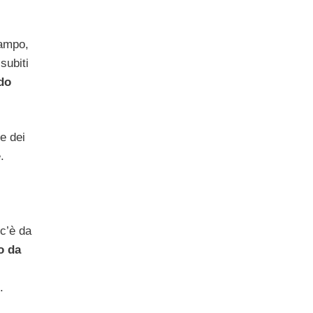
campo,
subiti
do
e dei
.
 c’è da
o da
.