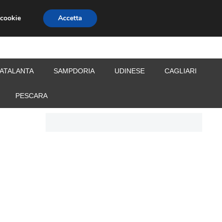
 cookie
Accetta
S
CALCIOMERCATO
ALLENATORI
ATALANTA
SAMPDORIA
UDINESE
CAGLIARI
PESCARA