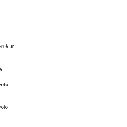
ri
è un
a
a
voto
voto