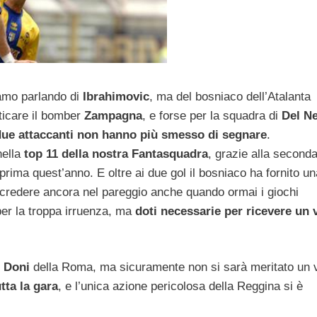
iamo parlando di
Ibrahimovic
, ma del bosniaco dell’Atalanta
ticare il bomber
Zampagna
, e forse per la squadra di
Del Ne
due attaccanti non hanno più smesso di segnare
.
nella
top 11 della nostra Fantasquadra
, grazie alla second
 prima quest’anno. E oltre ai due gol il bosniaco ha fornito un
a credere ancora nel pareggio anche quando ormai i giochi
er la troppa irruenza, ma
doti necessarie per ricevere un 
o
Doni
della Roma, ma sicuramente non si sarà meritato un 
tta la gara
, e l’unica azione pericolosa della Reggina si è