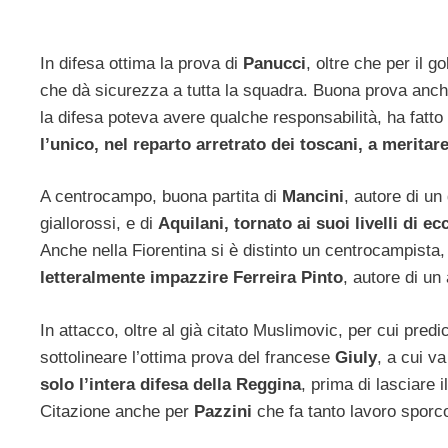
In difesa ottima la prova di
Panucci
, oltre che per il g
che dà sicurezza a tutta la squadra. Buona prova anc
la difesa poteva avere qualche responsabilità, ha fatto
l’unico, nel reparto arretrato dei toscani, a meritar
A centrocampo, buona partita di
Mancini
, autore di un
giallorossi, e di
Aquilani, tornato ai suoi livelli di ec
Anche nella Fiorentina si è distinto un centrocampista, 
letteralmente impazzire Ferreira Pinto
, autore di un 
In attacco, oltre al già citato Muslimovic, per cui pred
sottolineare l’ottima prova del francese
Giuly
, a cui va
solo l’intera difesa della Reggina
, prima di lasciare il
Citazione anche per
Pazzini
che fa tanto lavoro sporco