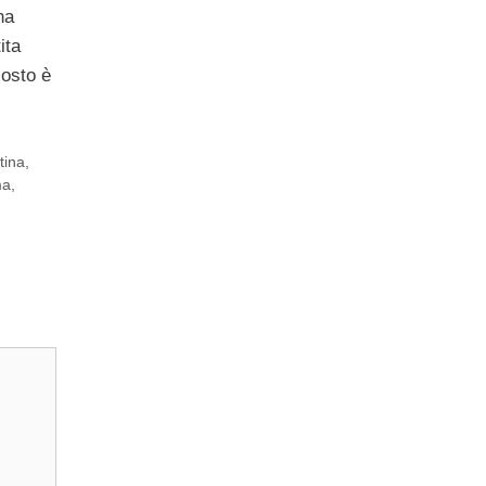
na
ita
costo è
tina
,
ma
,