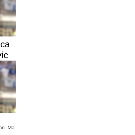
cca
vic
tan. Ma