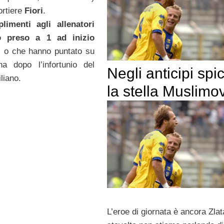
ortiere
Fiori
.
limenti agli allenatori
o preso a 1 ad inizio
, o che hanno puntato su
na dopo l’infortunio del
Negli anticipi spi
iliano.
la stella Muslimo
L’eroe di giornata è ancora Zla