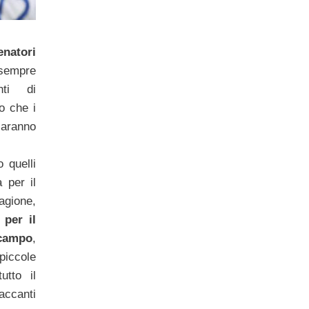
enatori
sempre
nti di
o che i
saranno
o quelli
 per il
gione,
per il
ocampo
,
piccole
utto il
accanti