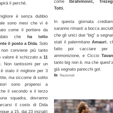
come
Ibrahimovic, Treze
apirà il perchè.
Totti.
 migliore è senza dubbio
In questa giornata credia
uale sono mesi che vi è
saranno rimasti a bocca asciutt
lato come il portiere da
che gli unici due “big” a segna
, dato che
ha tolto
stati il palermitano
Amauri
, c
nte il posto a Dida
. Solo
fatto poi cacciare per 
non conviene più tanto
ammonizione, e Ciccio
Tava
o valore è schizzato a
11
tanto big non è, ma che quest’
i
. Non tantissimi per un
già segnato parecchi gol.
 è stato il migliore per 3
Categorie
Nazionali
rtite, ma siccome di solito
natori sono propensi a
he il secondo e il terzo
 una squadra, dovranno
rcarsi il costo di Dida
que a 15, dai 23 iniziali)