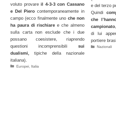
voluto provare
il 4-3-3 con Cassano
e del terzo p
e Del Piero
contemporaneamente in
Quindi
comp
campo (ecco finalmente uno
che non
che l’hann
ha paura di rischiare
e che almeno
campionato
sulla carta non esclude che i due
di lui appe
possano coesistere, riaprendo
portiere bras
questioni incomprensibili
sui
Categorie
Nazionali
dualismi,
tipiche della nazionale
italiana).
Categorie
Europei
,
Italia