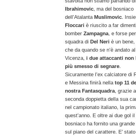
stavolta non stiamo parlando di
Ibrahimovic
, ma del bosniaco
dell’Atalanta
Muslimovic
. Insi
Floccari
è riuscito a far dimenti
bomber
Zampagna
, e forse per
squadra di
Del Neri
è un bene,
che da quando se n’è andato al
Vicenza,
i due attaccanti non
più smesso di segnare
.
Sicuramente l’ex calciatore di 
e Messina finirà nella
top 11 de
nostra Fantasquadra
, grazie a
seconda doppietta della sua car
nel campionato italiano, la prim
quest’anno. E oltre ai due gol il
bosniaco ha fornito una grande
sul piano del carattere. E’ stato