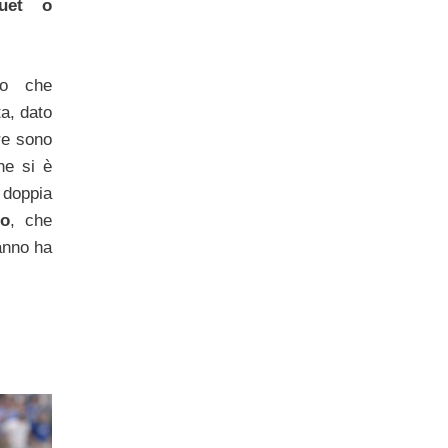
guet o
mo che
a, dato
re sono
he si è
doppia
no
, che
anno ha