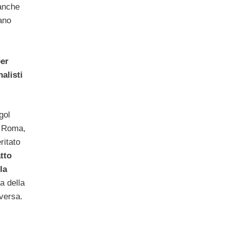
anche
ano
per
alisti
gol
 Roma,
ritato
tto
la
a della
versa.