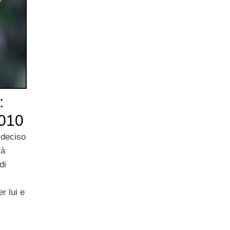
:
2010
 deciso
rà
di
r lui e