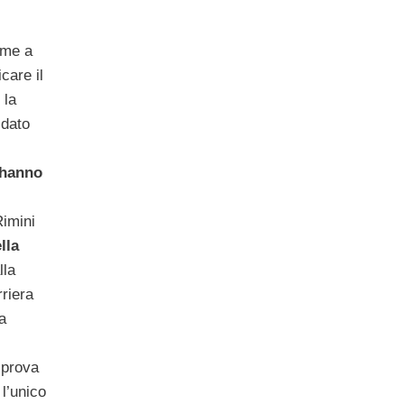
eme a
care il
 la
 dato
 hanno
Rimini
lla
lla
riera
a
 prova
 l’unico