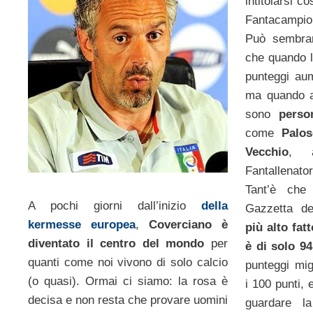
intitolarsi c
Fantacampion
Può sembrar
che quando l
punteggi au
ma quando a 
sono
perso
come
Palo
Vecchio
, a
Fantallenator
Tant’è che
A pochi giorni dall’inizio
della
Gazzetta de
kermesse europea
,
Coverciano è
più alto fat
diventato il centro del mondo
per
è di solo 94
quanti come noi vivono di solo calcio
punteggi mig
(o quasi). Ormai ci siamo: la rosa è
i 100 punti, 
decisa e non resta che provare uomini
guardare la