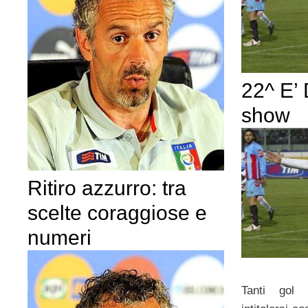
22^ E’ 
show
Ritiro azzurro: tra
scelte coraggiose e
numeri
Tanti gol 