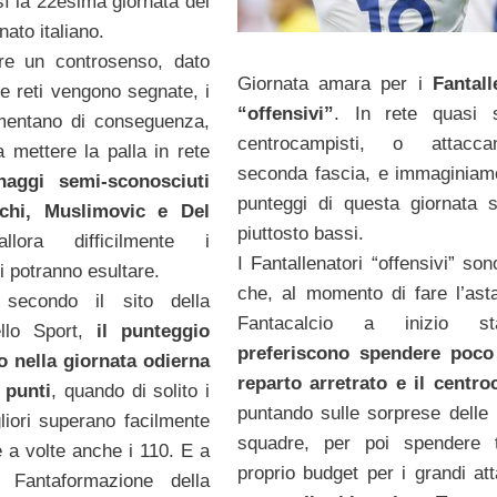
osì la 22esima giornata del
ato italiano.
e un controsenso, dato
Giornata amara per i
Fantall
e reti vengono segnate, i
“offensivi”
. In rete quasi 
mentano di conseguenza,
centrocampisti, o attacca
mettere la palla in rete
seconda fascia, e immaginiam
naggi semi-sconosciuti
punteggi di questa giornata 
schi, Muslimovic e Del
piuttosto bassi.
llora difficilmente i
I Fantallenatori “offensivi” son
i potranno esultare.
che, al momento di fare l’asta
 secondo il sito della
Fantacalcio a inizio sta
llo Sport,
il punteggio
preferiscono spendere poco 
to nella giornata odierna
reparto arretrato e il centr
 punti
, quando di solito i
puntando sulle sorprese delle 
liori superano facilmente
squadre, per poi spendere t
e a volte anche i 110. E a
proprio budget per i grandi att
 Fantaformazione della