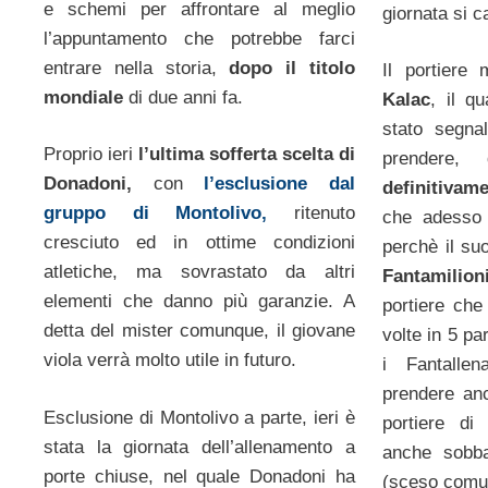
e schemi per affrontare al meglio
giornata si c
l’appuntamento che potrebbe farci
entrare nella storia,
dopo il titolo
Il portiere
mondiale
di due anni fa.
Kalac
, il q
stato segna
Proprio ieri
l’ultima sofferta scelta di
prendere
Donadoni,
con
l’esclusione dal
definitivame
gruppo di Montolivo,
ritenuto
che adesso 
cresciuto ed in ottime condizioni
perchè il su
atletiche, ma sovrastato da altri
Fantamilion
elementi che danno più garanzie. A
portiere che
detta del mister comunque, il giovane
volte in 5 pa
viola verrà molto utile in futuro.
i Fantalle
prendere anc
Esclusione di Montolivo a parte, ieri è
portiere di
stata la giornata dell’allenamento a
anche sobba
porte chiuse, nel quale Donadoni ha
(sceso comun