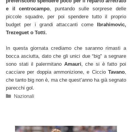
preferiscono spendere poco per il reparto arretrato
e il centrocampo
, puntando sulle sorprese delle
piccole squadre, per poi spendere tutto il proprio
budget per i grandi attaccanti come
Ibrahimovic,
Trezeguet o Totti.
In questa giornata crediamo che saranno rimasti a
bocca asciutta, dato che gli unici due “big” a segnare
sono stati il palermitano
Amauri
, che si è fatto poi
cacciare per doppia ammonizione, e Ciccio
Tavano
,
che tanto big non è, ma che quest’anno ha già segnato
parecchi gol.
Categorie
Nazionali