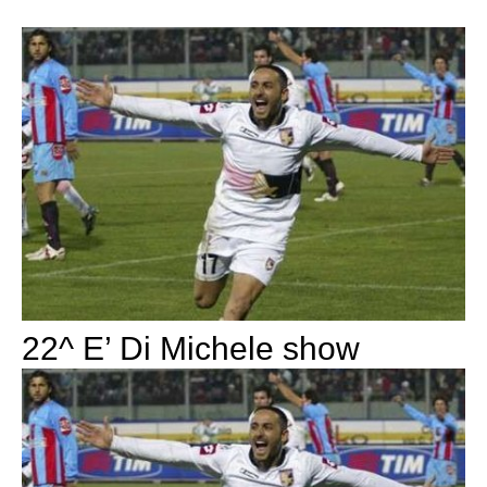
22^ E’ Di Michele show