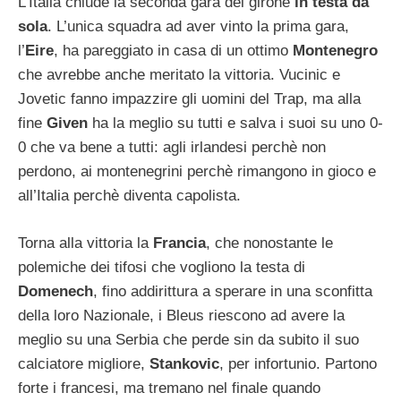
L’Italia chiude la seconda gara del girone
in testa da
sola
. L’unica squadra ad aver vinto la prima gara,
l’
Eire
, ha pareggiato in casa di un ottimo
Montenegro
che avrebbe anche meritato la vittoria. Vucinic e
Jovetic fanno impazzire gli uomini del Trap, ma alla
fine
Given
ha la meglio su tutti e salva i suoi su uno 0-
0 che va bene a tutti: agli irlandesi perchè non
perdono, ai montenegrini perchè rimangono in gioco e
all’Italia perchè diventa capolista.
Torna alla vittoria la
Francia
, che nonostante le
polemiche dei tifosi che vogliono la testa di
Domenech
, fino addirittura a sperare in una sconfitta
della loro Nazionale, i Bleus riescono ad avere la
meglio su una Serbia che perde sin da subito il suo
calciatore migliore,
Stankovic
, per infortunio. Partono
forte i francesi, ma tremano nel finale quando