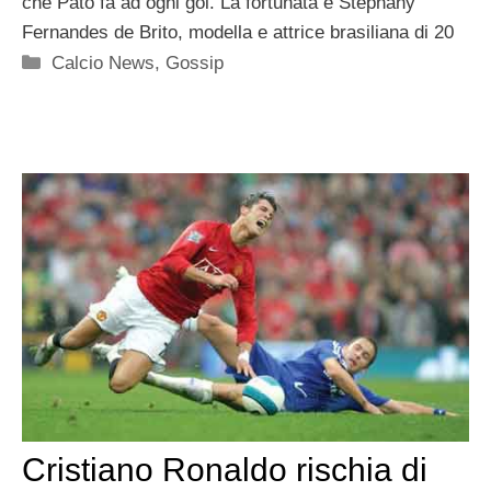
che Pato fa ad ogni gol. La fortunata è Stephany
Fernandes de Brito, modella e attrice brasiliana di 20
Categorie
Calcio News
,
Gossip
Cristiano Ronaldo rischia di