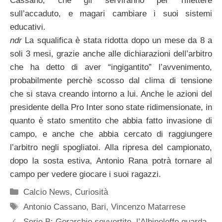
Cassano, che gli serviranno per riflettere
sull’accaduto, e magari cambiare i suoi sistemi
educativi.
ndr
La squalifica è stata ridotta dopo un mese da 8 a
soli 3 mesi, grazie anche alle dichiarazioni dell’arbitro
che ha detto di aver “ingigantito” l’avvenimento,
probabilmente perchè scosso dal clima di tensione
che si stava creando intorno a lui. Anche le azioni del
presidente della Pro Inter sono state ridimensionate, in
quanto è stato smentito che abbia fatto invasione di
campo, e anche che abbia cercato di raggiungere
l’arbitro negli spogliatoi. Alla ripresa del campionato,
dopo la sosta estiva, Antonio Rana potrà tornare al
campo per vedere giocare i suoi ragazzi.
Categorie
Calcio News
,
Curiosità
Tag
Antonio Cassano
,
Bari
,
Vincenzo Matarrese
Serie B: Gerarchie sovvertite, l’Albinoleffe guarda