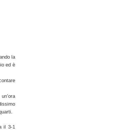
ando la
io ed è
contare
 un’ora
ndissimo
quarti.
 il 3-1