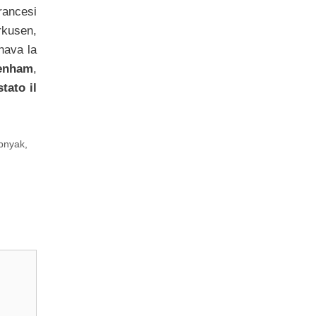
rancesi
rkusen,
nava la
tenham
,
tato il
bnyak
,