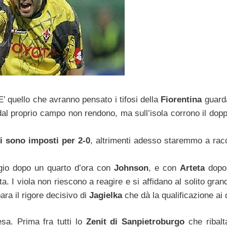
’ quello che avranno pensato i tifosi della
Fiorentina
guard
 dal proprio campo non rendono, ma sull’isola corrono il dopp
si sono imposti per 2-0
, altrimenti adesso staremmo a rac
aggio dopo un quarto d’ora con
Johnson
, e con
Arteta
dopo
a. I viola non riescono a reagire e si affidano al solito gra
ara il rigore decisivo di
Jagielka
che dà la qualificazione ai 
esa. Prima fra tutti lo
Zenit di Sanpietroburgo
che ribalta