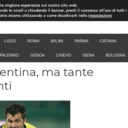
i la migliore esperienza sul nostro sito web.
ndo lo scroll o chiudendo il banner, presti il consenso all’uso di tutti i
ookie stiamo utilizzando o come disattivarli nelle
impostazioni
NEW
LAZIO
ROMA
MILAN
PARMA
CATANIA
PALERMO
GENOA
CHIEVO
SIENA
BOLOGNA
rentina, ma tante
nti