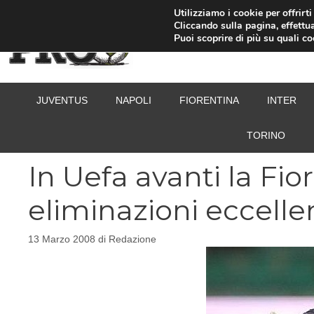
Vai
Utilizziamo i cookie per offrirt
Cliccando sulla pagina, effettua
al
Puoi scoprire di più su quali c
contenuto
JUVENTUS
NAPOLI
FIORENTINA
INTER
TORINO
In Uefa avanti la Fio
eliminazioni eccelle
13 Marzo 2008
di
Redazione