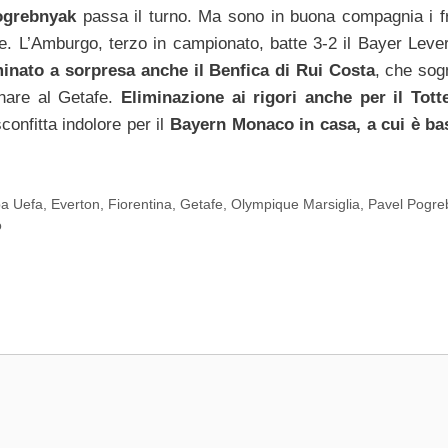
ogrebnyak
passa il turno. Ma sono in buona compagnia i f
tre. L’Amburgo, terzo in campionato, batte 3-2 il Bayer Leve
minato a sorpresa anche il Benfica di Rui Costa
, che sog
inare al Getafe.
Eliminazione ai rigori anche per il Tot
confitta indolore per il
Bayern Monaco in casa, a cui è bas
a Uefa
,
Everton
,
Fiorentina
,
Getafe
,
Olympique Marsiglia
,
Pavel Pogre
o