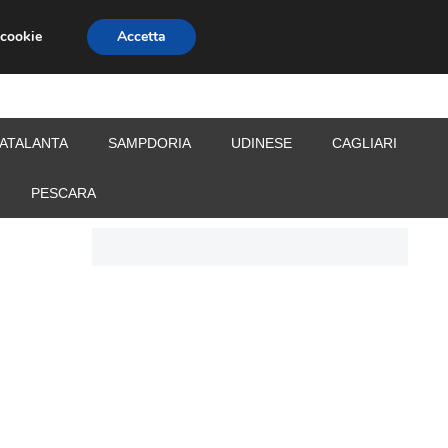
 cookie
Accetta
S
CALCIOMERCATO
ALLENATORI
ATALANTA
SAMPDORIA
UDINESE
CAGLIARI
PESCARA