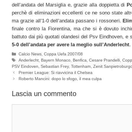
dell’andata del Marsiglia e, grazie alla doppietta di
P
perchè di eliminazioni eccellenti ce ne sono state al
ma grazie all’1-0 dell’andata passano i rossoneri.
Eli
finale contro la Fiorentina, ma che si è dovuto inch
battuto dai più quotati olandesi del Psv Eindhoven, e s
5-0 dell’andata per avere la meglio sull’Anderlecht
.
Categorie
Calcio News
,
Coppa Uefa 2007/08
Tag
Anderlecht
,
Bayern Monaco
,
Benfica
,
Cesare Prandelli
,
Copp
PSV Eindoven
,
Sebastian Frey
,
Tottenham
,
Zenit Sanpietroburg
Premier League: Si riavvicina il Chelsea
Roberto Mancini: dopo lo sfogo, il mea culpa
Lascia un commento
Commento