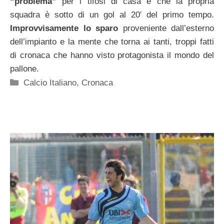
“problema”
per i tifosi di casa è che la propria
squadra è sotto di un gol al 20′ del primo tempo.
Improvvisamente lo sparo
proveniente dall’esterno
dell’impianto e la mente che torna ai tanti, troppi fatti
di cronaca che hanno visto protagonista il mondo del
pallone.
Categorie
Calcio Italiano
,
Cronaca