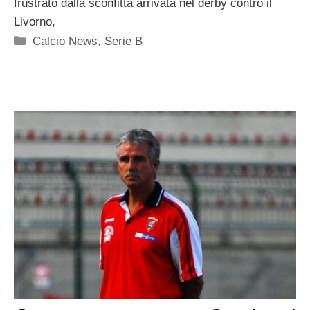
frustrato dalla sconfitta arrivata nel derby contro il
Livorno,
Categorie
Calcio News
,
Serie B