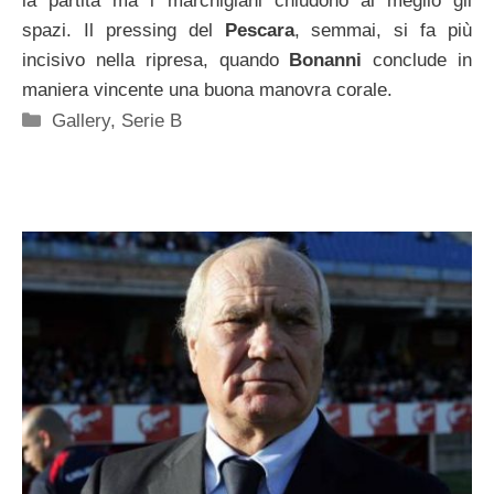
la partita ma i marchigiani chiudono al meglio gli
spazi. Il pressing del
Pescara
, semmai, si fa più
incisivo nella ripresa, quando
Bonanni
conclude in
maniera vincente una buona manovra corale.
Categorie
Gallery
,
Serie B