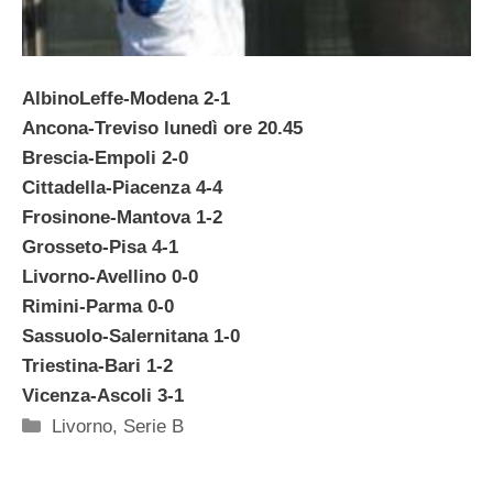
AlbinoLeffe-Modena 2-1
Ancona-Treviso lunedì ore 20.45
Brescia-Empoli 2-0
Cittadella-Piacenza 4-4
Frosinone-Mantova 1-2
Grosseto-Pisa 4-1
Livorno-Avellino 0-0
Rimini-Parma 0-0
Sassuolo-Salernitana 1-0
Triestina-Bari 1-2
Vicenza-Ascoli 3-1
Categorie
Livorno
,
Serie B