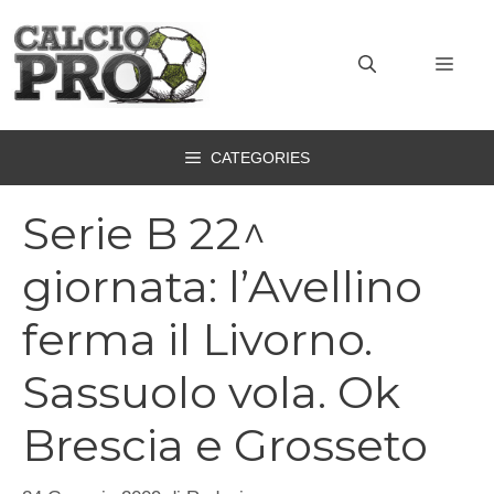
Vai
al
MEN
contenuto
CATEGORIES
Serie B 22^
giornata: l’Avellino
ferma il Livorno.
Sassuolo vola. Ok
Brescia e Grosseto