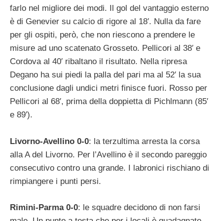
farlo nel migliore dei modi. Il gol del vantaggio esterno
è di Genevier su calcio di rigore al 18′. Nulla da fare
per gli ospiti, però, che non riescono a prendere le
misure ad uno scatenato Grosseto. Pellicori al 38′ e
Cordova al 40′ ribaltano il risultato. Nella ripresa
Degano ha sui piedi la palla del pari ma al 52′ la sua
conclusione dagli undici metri finisce fuori. Rosso per
Pellicori al 68′, prima della doppietta di Pichlmann (85′
e 89′).
Livorno-Avellino 0-0
: la terzultima arresta la corsa
alla A del Livorno. Per l’Avellino è il secondo pareggio
consecutivo contro una grande. I labronici rischiano di
rimpiangere i punti persi.
Rimini-Parma 0-0
: le squadre decidono di non farsi
male. Un punto a testa che per i locali è guadagnato