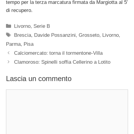
tempo per la terza marcatura firmata da Margiotta al 5′
di recupero.
Categorie
Livorno
,
Serie B
Tag
Brescia
,
Davide Possanzini
,
Grosseto
,
Livorno
,
Parma
,
Pisa
Calciomercato: torna il tormentone-Villa
Clamoroso: Spinelli soffia Cellerino a Lotito
Lascia un commento
Commento