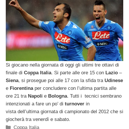
Si giocano nella giornata di oggi gli ultimi tre ottavi di
finale di
Coppa Italia
. Si parte alle ore 15 con
Lazio
–
Siena
, si prosegue poi alle 17 con la sfida tra
Udinese
e
Fiorentina
per concludere con l’ultima partita alle
ore 21 tra
Napoli
e
Bologna
. Tutti i tecnici sembrano
intenzionati a fare un po’ di
turnover
in
vista dell’ultima giornata di campionato del 2012 che si
giocherà tra venerdì e sabato.
Categorie
Coppa Italia