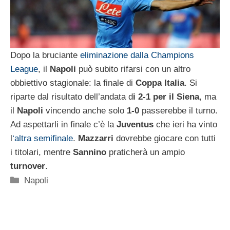
Dopo la bruciante
eliminazione dalla Champions
League
, il
Napoli
può subito rifarsi con un altro
obbiettivo stagionale: la finale di
Coppa
Italia
. Si
riparte dal risultato dell’andata d
i 2-1 per il Siena
, ma
il
Napoli
vincendo anche solo
1-0
passerebbe il turno.
Ad aspettarli in finale c’è la
Juventus
che ieri ha vinto
l
‘altra semifinale
.
Mazzarri
dovrebbe giocare con tutti
i titolari, mentre
Sannino
praticherà un ampio
turnover
.
Categorie
Napoli