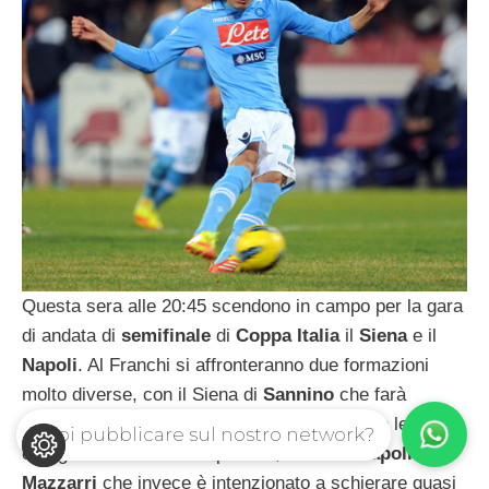
Questa sera alle 20:45 scendono in campo per la gara
di andata di
semifinale
di
Coppa
Italia
il
Siena
e il
Napoli
. Al Franchi si affronteranno due formazioni
molto diverse, con il Siena di
Sannino
che farà
ricorso ad un ampio
turnover
per preservare le
Vuoi pubblicare sul nostro network?
energie in vista del campionato, contro il
Napoli
di
Mazzarri
che invece è intenzionato a schierare quasi