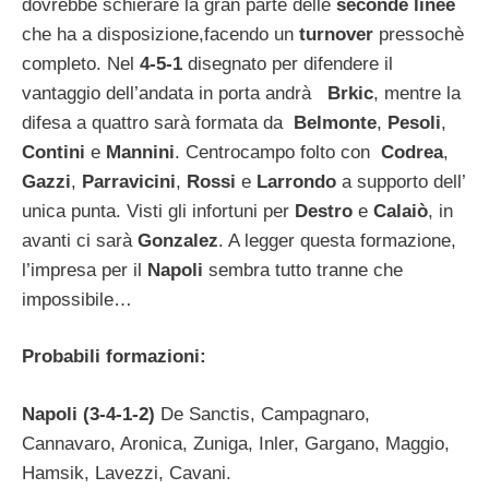
dovrebbe schierare la gran parte delle
seconde linee
che ha a disposizione,facendo un
turnover
pressochè
completo. Nel
4-5-1
disegnato per difendere il
vantaggio dell’andata in porta andrà
Brkic
, mentre la
difesa a quattro sarà formata da
Belmonte
,
Pesoli
,
Contini
e
Mannini
. Centrocampo folto con
Codrea
,
Gazzi
,
Parravicini
,
Rossi
e
Larrondo
a supporto dell’
unica punta. Visti gli infortuni per
Destro
e
Calaiò
, in
avanti ci sarà
Gonzalez
. A legger questa formazione,
l’impresa per il
Napoli
sembra tutto tranne che
impossibile…
Probabili formazioni:
Napoli (3-4-1-2)
De Sanctis, Campagnaro,
Cannavaro, Aronica, Zuniga, Inler, Gargano, Maggio,
Hamsik, Lavezzi, Cavani.