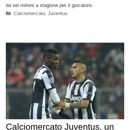
da sei milioni a stagione per il giocatore.
Categorie
Calciomercato
,
Juventus
Calciomercato Juventus, un