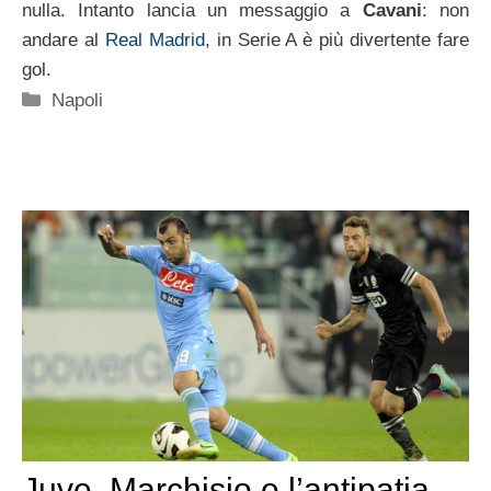
nulla. Intanto lancia un messaggio a
Cavani
: non
andare al
Real Madrid
, in Serie A è più divertente fare
gol.
Categorie
Napoli
Juve, Marchisio e l’antipatia