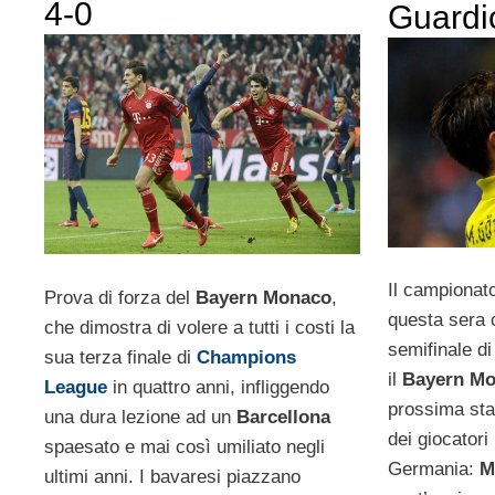
4-0
Guardi
Il campionato
Prova di forza del
Bayern Monaco
,
questa sera c
che dimostra di volere a tutti i costi la
semifinale 
sua terza finale di
Champions
il
Bayern M
League
in quattro anni, infliggendo
prossima sta
una dura lezione ad un
Barcellona
dei giocatori 
spaesato e mai così umiliato negli
Germania:
M
ultimi anni. I bavaresi piazzano