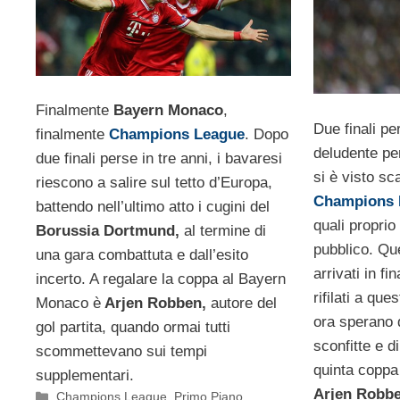
Finalmente
Bayern Monaco
,
Due finali pe
finalmente
Champions League
. Dopo
deludente per
due finali perse in tre anni, i bavaresi
si è visto s
riescono a salire sul tetto d’Europa,
Champions 
battendo nell’ultimo atto i cugini del
quali proprio
Borussia Dortmund,
al termine di
pubblico. Qu
una gara combattuta e dall’esito
arrivati in fi
incerto. A regalare la coppa al Bayern
rifilati a que
Monaco è
Arjen Robben,
autore del
ora sperano d
gol partita, quando ormai tutti
sconfitte e d
scommettevano sui tempi
quinta coppa 
supplementari.
Arjen Robb
Categorie
Champions League
,
Primo Piano