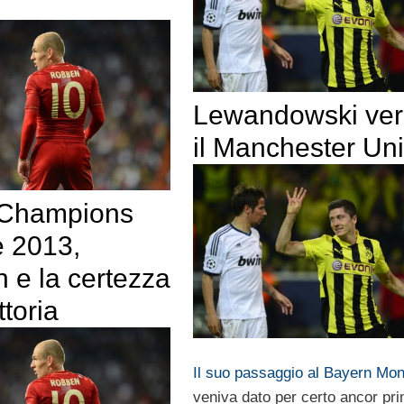
Lewandowski ver
il Manchester Un
 Champions
 2013,
 e la certezza
ttoria
Il suo passaggio al Bayern Mo
veniva dato per certo ancor pr