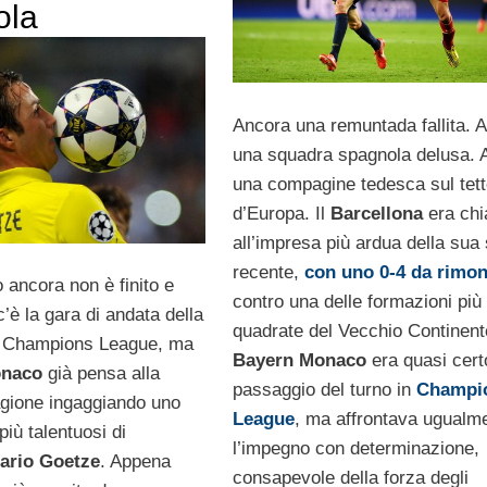
ola
Ancora una remuntada fallita. 
una squadra spagnola delusa. 
una compagine tedesca sul tet
d’Europa. Il
Barcellona
era ch
all’impresa più ardua della sua 
recente,
con uno 0-4 da rimon
 ancora non è finito e
contro una delle formazioni più
’è la gara di andata della
quadrate del Vecchio Continente
di Champions League, ma
Bayern Monaco
era quasi cert
onaco
già pensa alla
passaggio del turno in
Champi
gione ingaggiando uno
League
, ma affrontava ugualm
più talentuosi di
l’impegno con determinazione,
ario Goetze
. Appena
consapevole della forza degli