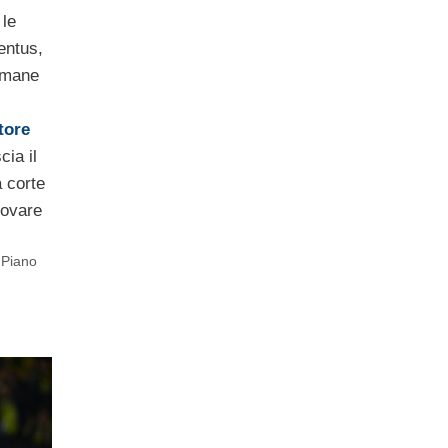
 le
entus,
timane
tore
cia il
 corte
rovare
 Piano