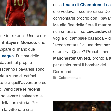
della
finale di Champions Le
che vedeva il suo Borussia Do
confrontarsi proprio con i bavar
Ma alla fine della fiera il matri
non si farà e – se
Lewandowsk
rse in tre anni. Uno score
voglia di cambiare casacca – d
 il
Bayern Monaco
, che
“accontentarsi” di una destinaz
cappare di mano due
straniera. Quale? Probabilmente
League
, l’ultima delle
Manchester United,
pronto a t
 davanti al proprio
per assicurarsi il bomber del
est’anno i bavaresi sono
Dortmund.
nale a suon di ceffoni
Categorie
Calciomercato
sto e a quell’avversario ed
i vendicare le recenti
i sollevare finalmente la
della loro storia. Per
en
la vittoria è una