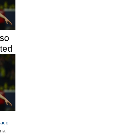
so
ited
naco
ima