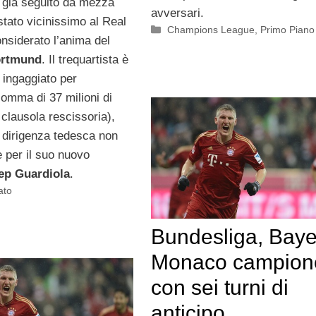
 già seguito da mezza
avversari.
tato vicinissimo al Real
Categorie
Champions League
,
Primo Piano
nsiderato l’anima del
ortmund
. Il trequartista è
 ingaggiato per
 somma di 37 milioni di
a clausola rescissoria),
 dirigenza tedesca non
 per il suo nuovo
ep Guardiola
.
ato
Bundesliga, Baye
Monaco campion
con sei turni di
anticipo