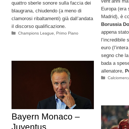
vent’anni ma
quattro sberle sonore sulla faccia dei
Europa (era s
blaugrana, chiudendo (a meno di
Madrid), è co
clamorosi ribaltamenti) già dall’andata
Borussia D
il discorso qualificazione.
appena stato
Categorie
Champions League
,
Primo Piano
l’incredibile
euro (l’inter
segno che la
bada a spese
allenatore,
P
Categorie
Calciomerc
Bayern Monaco –
Juventus,