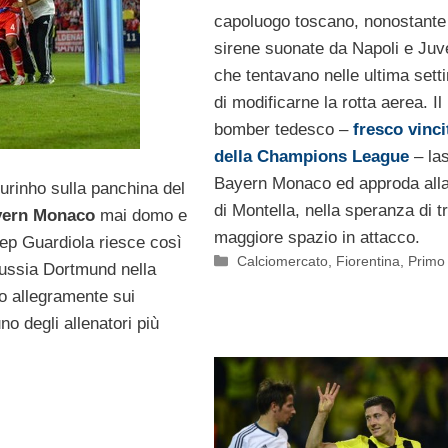
capoluogo toscano, nonostante
sirene suonate da Napoli e Juv
che tentavano nelle ultima set
di modificarne la rotta aerea. Il
bomber tedesco –
fresco vinci
della Champions League
– las
Bayern Monaco ed approda alla
urinho sulla panchina del
di Montella, nella speranza di t
yern Monaco
mai domo e
maggiore spazio in attacco.
Pep Guardiola riesce così
Categorie
Calciomercato
,
Fiorentina
,
Primo
orussia Dortmund nella
o allegramente sui
no degli allenatori più