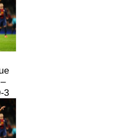
ue
 –
-3