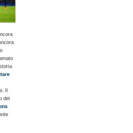
Ancora
Ancora
to
iamato
storia
tare
. Il
o del
ons
ente