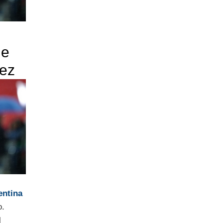
le
mez
entina
o.
l