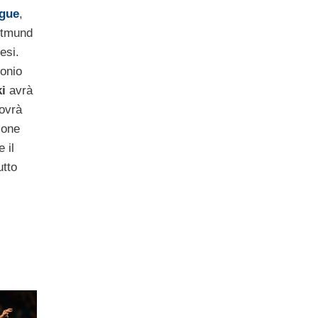
ague
,
rtmund
esi.
monio
i
avrà
ovrà
ione
 il
utto