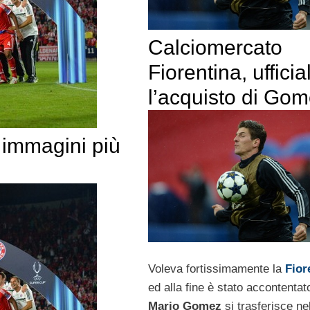
Calciomercato
Fiorentina, ufficia
l’acquisto di Go
immagini più
Voleva fortissimamente la
Fior
ed alla fine è stato accontentat
Mario Gomez
si trasferisce ne