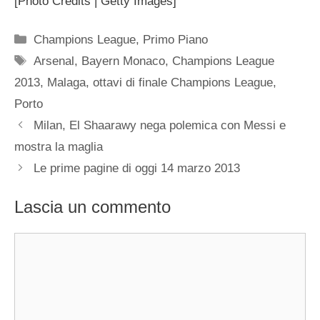
[Photo Credits | Getty Images]
Categorie
Champions League
,
Primo Piano
Tag
Arsenal
,
Bayern Monaco
,
Champions League
2013
,
Malaga
,
ottavi di finale Champions League
,
Porto
Milan, El Shaarawy nega polemica con Messi e
mostra la maglia
Le prime pagine di oggi 14 marzo 2013
Lascia un commento
Commento