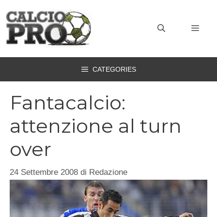
Vai
al
MEN
contenuto
CATEGORIES
Fantacalcio:
attenzione al turn
over
24 Settembre 2008
di
Redazione