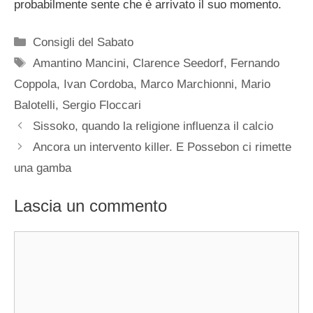
probabilmente sente che è arrivato il suo momento.
Categorie
Consigli del Sabato
Tag
Amantino Mancini
,
Clarence Seedorf
,
Fernando
Coppola
,
Ivan Cordoba
,
Marco Marchionni
,
Mario
Balotelli
,
Sergio Floccari
Sissoko, quando la religione influenza il calcio
Ancora un intervento killer. E Possebon ci rimette
una gamba
Lascia un commento
Commento