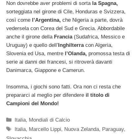
Non dovrebbe aver problemi di sorta
la Spagna,
sorteggiata nel girone di Cile, Honduras e Svizzera,
così come
l’Argentina,
che Nigeria a parte, dovrà
vedersela con Corea del Sud e Grecia. Abbordabile
anche il girone della
Francia
(Sudafrica, Messico e
Uruguay) e quello dell’
Inghilterra
con Algeria,
Slovenia ed Usa, mentre
l’Olanda,
promossa testa di
serie ai danni dei francesi, si ritroverà davanti
Danimarca, Giappone e Camerun.
Insomma, i giochi sono fatti. Ora non ci resta che
prepararci al meglio per difendere
il titolo di
Campioni del Mondo!
Categorie
Italia
,
Mondiali di Calcio
Tag
Italia
,
Marcello Lippi
,
Nuova Zelanda
,
Paraguay
,
Slovacchia