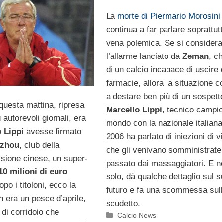
La
morte di Piermario Morosini
continua a far parlare soprattutt
vena polemica. Se si considera
l’allarme lanciato da
Zeman
, c
di un calcio incapace di uscire 
farmacie, allora la situazione c
a destare ben più di un sospett
 questa mattina, ripresa
Marcello Lippi
, tecnico campi
 autorevoli giornali, era
mondo con la nazionale italiana
 Lippi
avesse firmato
2006 ha parlato di iniezioni di 
zhou
, club della
che gli venivano somministrate
sione cinese, un super-
passato dai massaggiatori. E n
10 milioni di euro
solo, dà qualche dettaglio sul 
opo i titoloni, ecco la
futuro e fa una scommessa sull
n era un pesce d’aprile,
scudetto.
di corridoio che
Categorie
Calcio News