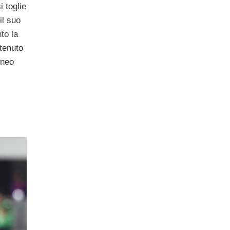
 toglie
il suo
to la
ttenuto
orneo