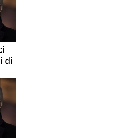
ci
i di