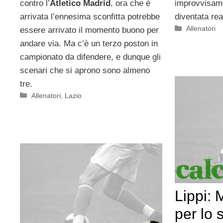
contro l’
Atletico Madrid
, ora che è
improvvisame
arrivata l’ennesima sconfitta potrebbe
diventata rea
Categorie
Allenatori
essere arrivato il momento buono per
andare via. Ma c’è un terzo poston in
campionato da difendere, e dunque gli
scenari che si aprono sono almeno
tre.
Categorie
Allenatori
,
Lazio
Lippi: 
per lo 