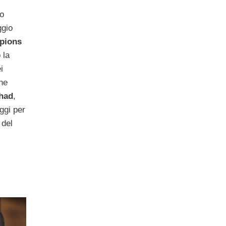
lo
ggio
pions
 la
i
one
ihad
,
ggi per
 del
.