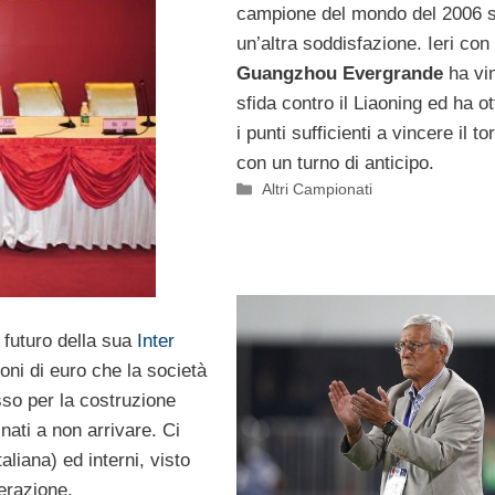
campione del mondo del 2006 si
un’altra soddisfazione. Ieri con 
Guangzhou Evergrande
ha vin
sfida contro il Liaoning ed ha o
i punti sufficienti a vincere il t
con un turno di anticipo.
Categorie
Altri Campionati
 futuro della sua
Inter
oni di euro che la società
o per la costruzione
nati a non arrivare. Ci
aliana) ed interni, visto
erazione.