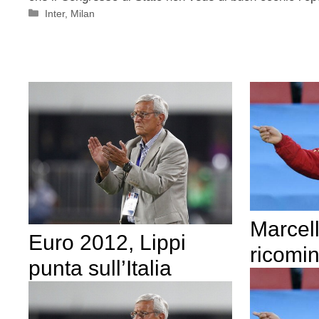
Categorie
Inter
,
Milan
Marcell
Euro 2012, Lippi
ricomin
punta sull’Italia