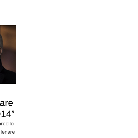
tare
014”
rcello
llenare