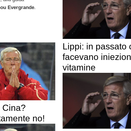
ou Evergrande
.
Lippi: in passato 
facevano iniezion
vitamine
n Cina?
tamente no!