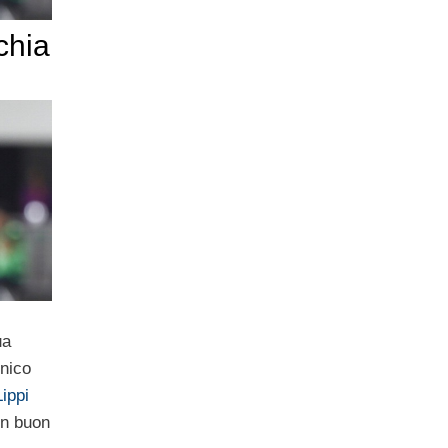
chia
!
ua
cnico
ippi
un buon