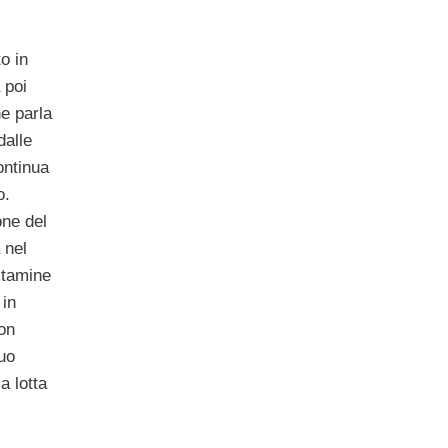
o in
 poi
he parla
dalle
ontinua
o.
one del
 nel
vitamine
 in
on
suo
a lotta