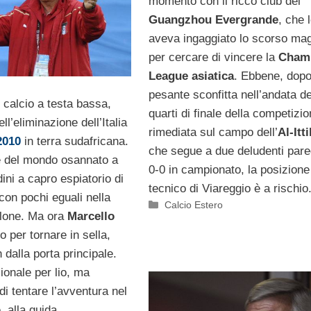
momento con il ricco club del
Guangzhou Evergrande
, che 
aveva ingaggiato lo scorso ma
per cercare di vincere la
Cham
League asiatica
. Ebbene, dopo
pesante sconfitta nell’andata de
l calcio a testa bassa,
quarti di finale della competizi
ll’eliminazione dell’Italia
rimediata sul campo dell’
Al-Itt
2010
in terra sudafricana.
che segue a due deludenti pare
 del mondo osannato a
0-0 in campionato, la posizione
udini a capro espiatorio di
tecnico di Viareggio è a rischio
con pochi eguali nella
Categorie
Calcio Estero
llone. Ma ora
Marcello
o per tornare in sella,
dalla porta principale.
onale per lio, ma
 di tentare l’avventura nel
, alla guida