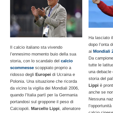
Ha lasciato i
dopo l’onta de
Il calcio italiano sta vivendo
ai
Mondiali 
l’ennesimo momento buio della sua
Da campione
storia, con lo scandalo del
calcio
tutte le latit
scommesse
scoppiato proprio a
una debacle 
ridosso degli
Europei
di Ucraina e
storia del pa
Polonia. Una situazione che ricorda
Lippi
è pront
da vicino la vigilia dei Mondiali 2006,
anche se non 
quando l’Italia partì per la Germania
Nessuna nazi
portandosi sul groppone il peso di
l’opportunità
Calciopoli.
Marcello Lippi
, allenatore
calcio cinese