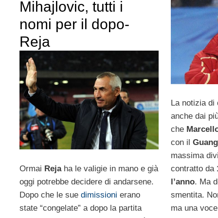
Mihajlovic, tutti i
nomi per il dopo-
Reja
La notizia di
anche dai più
che
Marcello
con il
Guang
massima divi
Ormai
Reja
ha le valigie in mano e già
contratto da
oggi potrebbe decidere di andarsene.
l’anno
. Ma d
Dopo che le sue
dimissioni
erano
smentita. No
state “congelate” a dopo la partita
ma una voce 