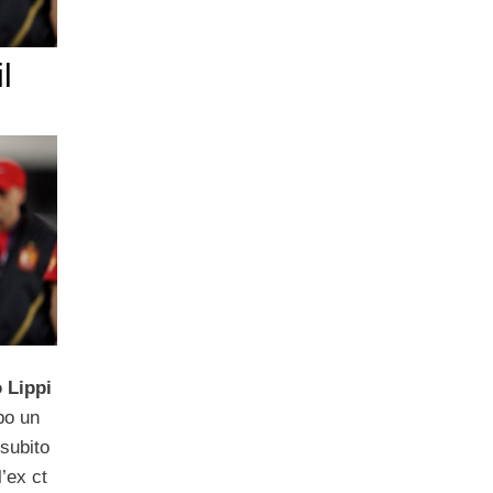
l
 Lippi
po un
subito
’ex ct