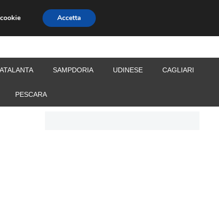
 cookie
Accetta
S
CALCIOMERCATO
ALLENATORI
ATALANTA
SAMPDORIA
UDINESE
CAGLIARI
PESCARA