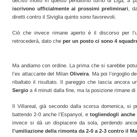
deciso molto in questo penultimo turno di Liga, a 
iscrivono ufficialmente ai prossimi preliminari
, d
diretti contro il Siviglia quinto sono favorevoli.
Ciò che invece rimane aperto è il discorso per l’
retrocederà, dato che
per un posto ci sono 4 squadre
Ma andiamo con ordine. La prima che si sarebbe potut
l’ex attaccante del Milan
Oliveira
. Ma poi l’orgoglio d
ribaltato il risultato. Il pareggio che lascia ancor
Sergio
a 4 minuti dalla fine, ma la posizione rimane di 
Il Villareal, già secondo dalla scorsa domenica, si pr
battendo 2-0 anche l’Espanyol, e
togliendogli anche 
invece si dà un dispiacere da sola, perdendo ancor
l’umiliazione della rimonta da 2-0 a 2-3 contro il M