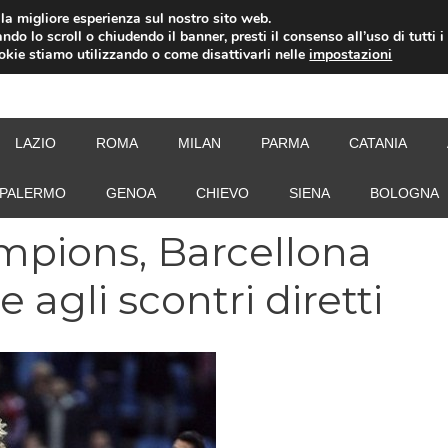
i la migliore esperienza sul nostro sito web.
ndo lo scroll o chiudendo il banner, presti il consenso all’uso di tutti i
ookie stiamo utilizzando o come disattivarli nelle
impostazioni
NEW
LAZIO
ROMA
MILAN
PARMA
CATANIA
PALERMO
GENOA
CHIEVO
SIENA
BOLOGNA
ampions, Barcellona
e agli scontri diretti