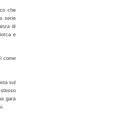
ico che
a serie
anza di
iorca e
sì come
sta sul
 stesso
na gara
i.