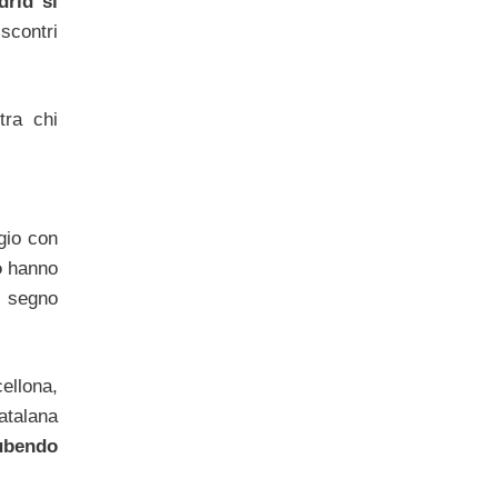
drid si
 scontri
tra chi
gio con
o
hanno
a segno
ellona,
atalana
ubendo