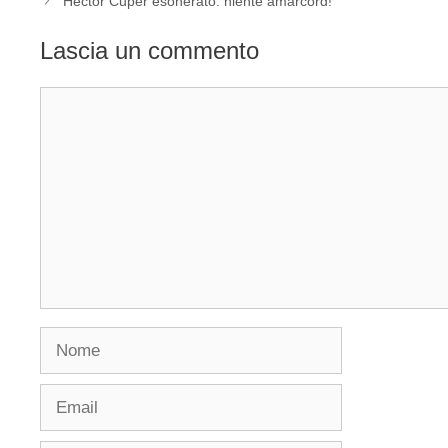
Hector Cuper esonerato: niente amarcord!
Lascia un commento
Commento
Nome
Email