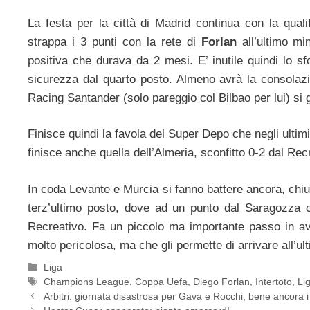
La festa per la città di Madrid continua con la qual
strappa i 3 punti con la rete di
Forlan
all’ultimo m
positiva che durava da 2 mesi. E’ inutile quindi lo s
sicurezza dal quarto posto. Almeno avrà la consolazi
Racing Santander (solo pareggio col Bilbao per lui) si 
Finisce quindi la favola del Super Depo che negli ulti
finisce anche quella dell’Almeria, sconfitto 0-2 dal Rec
In coda Levante e Murcia si fanno battere ancora, chiu
terz’ultimo posto, dove ad un punto dal Saragozza ci
Recreativo. Fa un piccolo ma importante passo in ava
molto pericolosa, ma che gli permette di arrivare all’ul
Categorie
Liga
Tag
Champions League
,
Coppa Uefa
,
Diego Forlan
,
Intertoto
,
Li
Arbitri: giornata disastrosa per Gava e Rocchi, bene ancora i