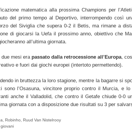
ificazione matematica alla prossima Champions per l’Atlet
inuto del primo tempo al Deportivo, interrompendo così un
forzo del Siviglia che supera 0-2 il Betis, ma rimane a dist
one di giocarsi la Uefa il prossimo anno, obiettivo che Ma
giocheranno all’ultima giornata.
mi due mesi era
passato dalla retrocessione all’Europa
, co
reativo e fuori dai giochi europei (intertoto permettendo).
dendo in bruttezza la loro stagione, mentre la bagarre si spo
 sono l’Osasuna, vincitore proprio contro il Murcia, e lo
nti anche il Valladolid, che contro il Getafe chiude 0-0 u
tima giornata con a disposizione due risultati su 3 per salvars
ga
,
Robinho
,
Ruud Van Nistelrooy
 giovani