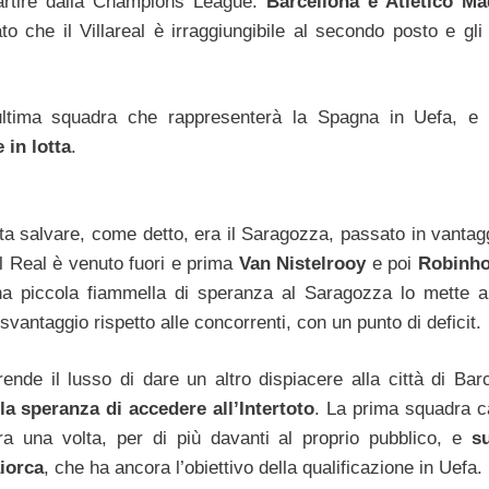
partire dalla Champions League.
Barcellona e Atletico Ma
ato che il Villareal è irraggiungibile al secondo posto e gli
ultima squadra che rappresenterà la Spagna in Uefa, e 
 in lotta
.
a salvare, come detto, era il Saragozza, passato in vantag
el Real è venuto fuori e prima
Van Nistelrooy
e poi
Robinh
a una piccola fiammella di speranza al Saragozza lo mette 
svantaggio rispetto alle concorrenti, con un punto di deficit.
ende il lusso di dare un altro dispiacere alla città di Barc
la speranza di accedere all’Intertoto
. La prima squadra c
a una volta, per di più davanti al proprio pubblico, e
s
aiorca
, che ha ancora l’obiettivo della qualificazione in Uefa.