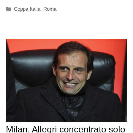
Categorie
Coppa Italia
,
Roma
Milan, Allegri concentrato solo