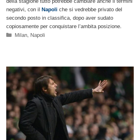
della stagione tutto potrebbe cambiare anche il termini
negativi, con il
Napoli
che si vedrebbe privato del
secondo posto in classifica, dopo aver sudato
copiosamente per conquistare l’ambita posizione.
Categorie
Milan
,
Napoli