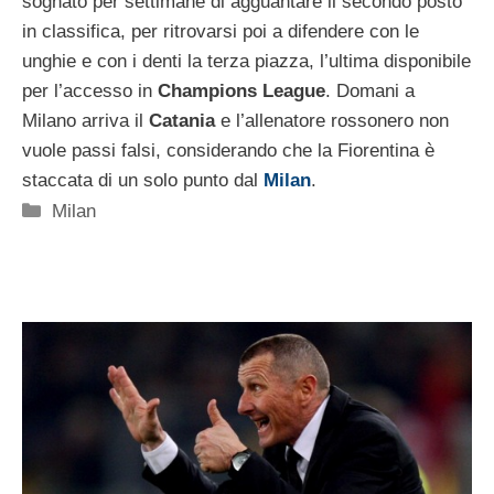
sognato per settimane di agguantare il secondo posto
in classifica, per ritrovarsi poi a difendere con le
unghie e con i denti la terza piazza, l’ultima disponibile
per l’accesso in
Champions League
. Domani a
Milano arriva il
Catania
e l’allenatore rossonero non
vuole passi falsi, considerando che la Fiorentina è
staccata di un solo punto dal
Milan
.
Categorie
Milan