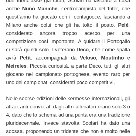
due fuoriclasse già citati, Scolari ha lasciato a casa
anche
Nuno Maniche
, centrocampista dell’Inter, che
quest’anno ha giocato con il contagocce, lasciando a
Milano anche colui che gli ha tolto il posto,
Pelè
,
considerato ancora troppo acerbo per una
competizione così importante. A guidare il Portogallo
ci sarà quindi solo il veterano
Deco
, che come spalla
avrà
Petit
, accompagnati da
Veloso, Moutinho e
Meireles
. Piccola curiosità, a parte Deco, tutti gli altri
giocano nel campionato portoghese, evento raro per
uno dei campionati considerati poco competitivi.
Nelle scorse edizioni delle kermesse internazionali, gli
attaccanti convocati dagli altri allenatori erano solo 3 o
4, dato che lo schema ad una punta era una tradizione
pluridecennale. Invece stavolta Scolari ha dato una
scossa, proponendo un tridente che non è molto nelle