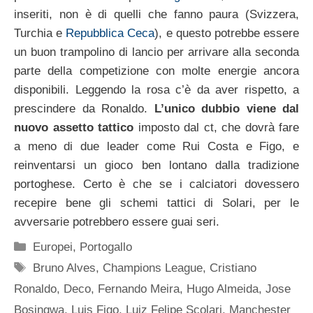
inseriti, non è di quelli che fanno paura (Svizzera,
Turchia e
Repubblica Ceca
), e questo potrebbe essere
un buon trampolino di lancio per arrivare alla seconda
parte della competizione con molte energie ancora
disponibili. Leggendo la rosa c’è da aver rispetto, a
prescindere da Ronaldo.
L’unico dubbio viene dal
nuovo assetto tattico
imposto dal ct, che dovrà fare
a meno di due leader come Rui Costa e Figo, e
reinventarsi un gioco ben lontano dalla tradizione
portoghese. Certo è che se i calciatori dovessero
recepire bene gli schemi tattici di Solari, per le
avversarie potrebbero essere guai seri.
Categorie
Europei
,
Portogallo
Tag
Bruno Alves
,
Champions League
,
Cristiano
Ronaldo
,
Deco
,
Fernando Meira
,
Hugo Almeida
,
Jose
Bosingwa
,
Luis Figo
,
Luiz Felipe Scolari
,
Manchester