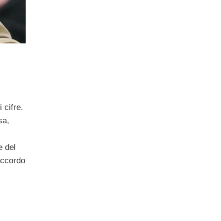
 cifre.
sa,
 del
accordo