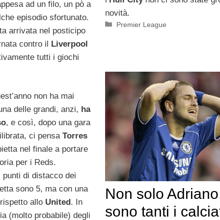
ppesa ad un filo, un pò a
novità.
lche episodio sfortunato.
Categorie
Premier League
ta arrivata nel posticipo
rnata contro il
Liverpool
tivamente tutti i giochi
uest’anno non ha mai
una delle grandi, anzi,
ha
so
, e così, dopo una gara
ilibrata, ci pensa
Torres
etta nel finale a portare
toria per i Reds.
 punti di distacco dei
vetta sono 5, ma con una
Non solo Adriano
 rispetto allo
United
. In
sono tanti i calcia
ria (molto probabile) degli