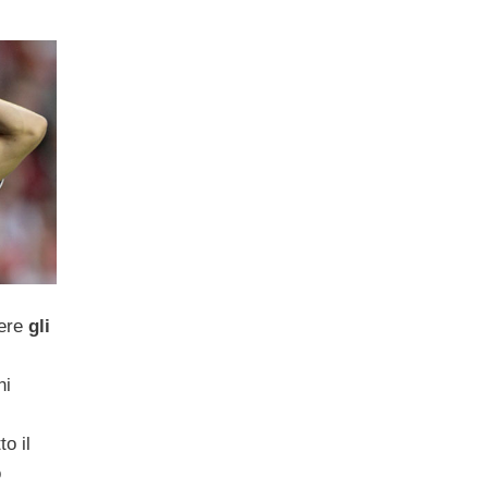
nere
gli
ni
to il
o