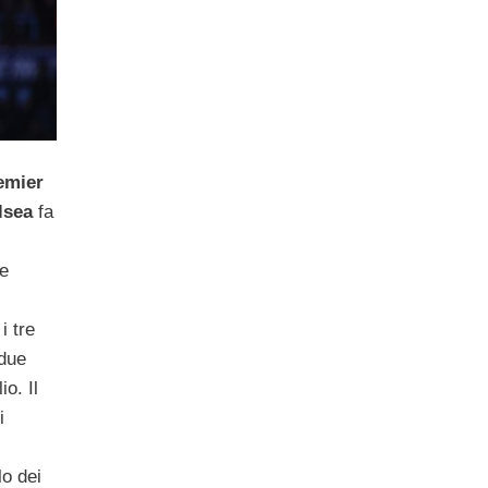
emier
lsea
fa
ne
i tre
 due
o. Il
i
lo dei