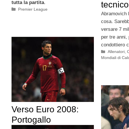
tutta la partita
.
tecnico
Categorie
Premier League
Abramovich lo
cosa. Sarebb
versare 7 mil
per tre anni,
condottiero 
Categorie
Allenatori
,
Mondiali di Cal
Verso Euro 2008:
Portogallo