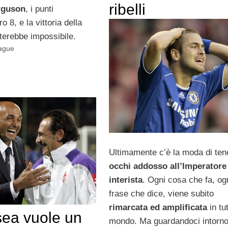
ribelli
rguson
, i punti
o 8, e la vittoria della
terebbe impossibile.
ague
Ultimamente c’è la moda di te
occhi addosso all’Imperatore
interista
. Ogni cosa che fa, og
frase che dice, viene subito
rimarcata ed amplificata
in tut
sea vuole un
mondo. Ma guardandoci intorn