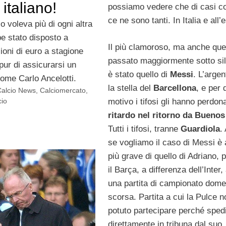
 italiano!
possiamo vedere che di casi c
ce ne sono tanti. In Italia e all’
 voleva più di ogni altra
e stato disposto a
Il più clamoroso, ma anche que
ioni di euro a stagione
passato maggiormente sotto sil
 pur di assicurarsi un
è stato quello di
Messi
. L’argen
come Carlo Ancelotti.
la stella del
Barcellona
, e per 
Calcio News
,
Calciomercato
,
motivo i tifosi gli hanno perdona
cio
ritardo nel ritorno da Buenos
Tutti i tifosi, tranne
Guardiola
.
se vogliamo il caso di Messi è
più grave di quello di Adriano, 
il Barça, a differenza dell’Inter
una partita di campionato dome
scorsa. Partita a cui la Pulce 
potuto partecipare perché sped
direttamente in tribuna dal suo