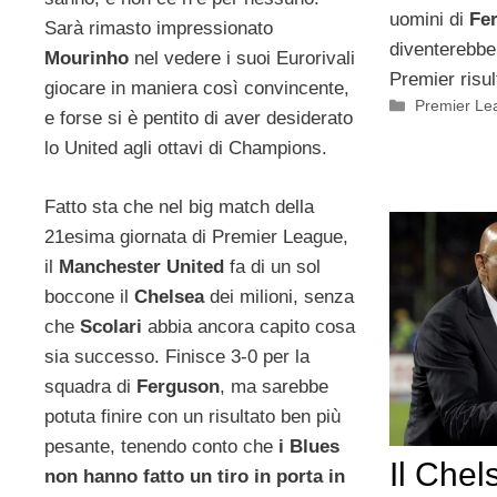
uomini di
Fe
Sarà rimasto impressionato
diventerebber
Mourinho
nel vedere i suoi Eurorivali
Premier risul
giocare in maniera così convincente,
Categorie
Premier Le
e forse si è pentito di aver desiderato
lo United agli ottavi di Champions.
Fatto sta che nel big match della
21esima giornata di Premier League,
il
Manchester United
fa di un sol
boccone il
Chelsea
dei milioni, senza
che
Scolari
abbia ancora capito cosa
sia successo. Finisce 3-0 per la
squadra di
Ferguson
, ma sarebbe
potuta finire con un risultato ben più
pesante, tenendo conto che
i Blues
Il Chel
non hanno fatto un tiro in porta in