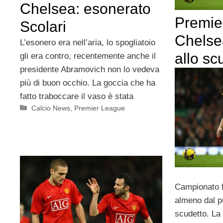
Chelsea: esonerato
Premier
Scolari
Chelse
L’esonero era nell’aria, lo spogliatoio
allo sc
gli era contro, recentemente anche il
presidente Abramovich non lo vedeva
più di buon occhio. La goccia che ha
fatto traboccare il vaso è stata
Categorie
Calcio News
,
Premier League
Campionato fi
almeno dal pu
scudetto. La