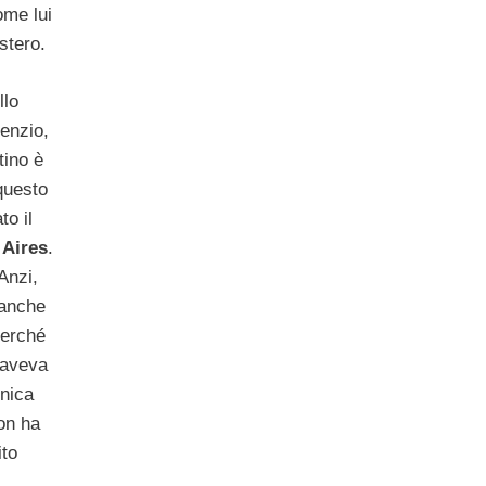
ome lui
estero.
llo
enzio,
tino è
questo
to il
 Aires
.
 Anzi,
 anche
perché
, aveva
nica
non ha
ito