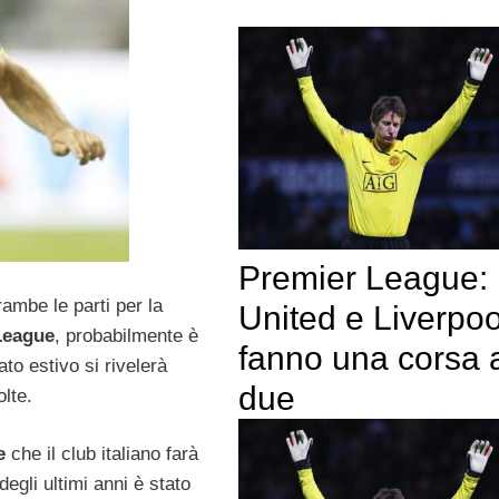
Premier League:
rambe le parti per la
United e Liverpoo
League
, probabilmente è
fanno una corsa 
to estivo si rivelerà
due
olte.
re
che il club italiano farà
degli ultimi anni è stato