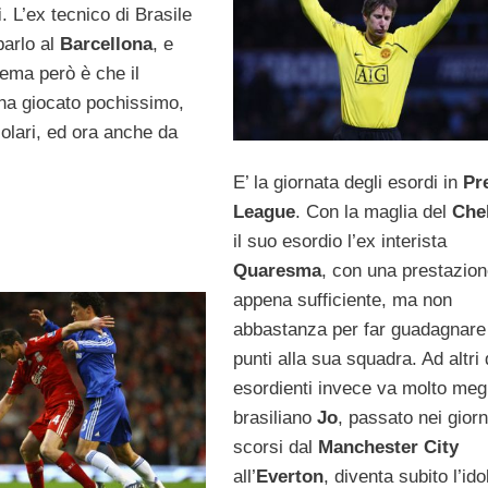
i
. L’ex tecnico di Brasile
parlo al
Barcellona
, e
blema però è che il
 ha giocato pochissimo,
colari, ed ora anche da
E’ la giornata degli esordi in
Pr
League
. Con la maglia del
Che
il suo esordio l’ex interista
Quaresma
, con una prestazio
appena sufficiente, ma non
abbastanza per far guadagnare 
punti alla sua squadra. Ad altri
esordienti invece va molto megli
brasiliano
Jo
, passato nei giorn
scorsi dal
Manchester City
all’
Everton
, diventa subito l’ido