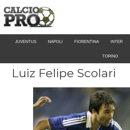
Vai
al
contenuto
JUVENTUS
NAPOLI
FIORENTINA
INTER
TORINO
Luiz Felipe Scolari