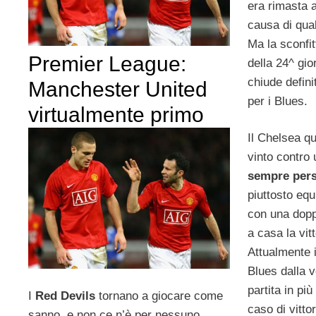
era rimasta a
causa di qua
Ma la sconfit
Premier League:
della 24^ gio
chiude defini
Manchester United
per i Blues.
virtualmente primo
Il Chelsea q
vinto contro 
sempre per
piuttosto equ
con una doppi
a casa la vit
Attualmente i
Blues dalla 
partita in più
I
Red Devils
tornano a giocare come
caso di vitto
sanno, e non ce n’è per nessuno.