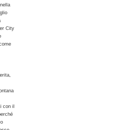
nella
glio
a
er City
e
a come
rita,
lontana
 con il
 perché
ro
rosse