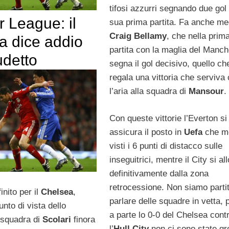
tifosi azzurri segnando due gol 
 League: il
sua prima partita. Fa anche me
Craig Bellamy
, che nella prim
a dice addio
partita con la maglia del Manch
udetto
segna il gol decisivo, quello ch
regala una vittoria che serviv
l’aria alla squadra di
Mansour
.
Con queste vittorie l’Everton si
assicura il posto in
Uefa
che me
visti i 6 punti di distacco sulle
inseguitrici, mentre il City si al
definitivamente dalla zona
retrocessione. Non siamo partiti
nito per il
Chelsea
,
parlare delle squadre in vetta,
nto di vista dello
a parte lo 0-0 del Chelsea cont
 squadra di
Scolari
finora
l’
Hull City
non ci sono state g