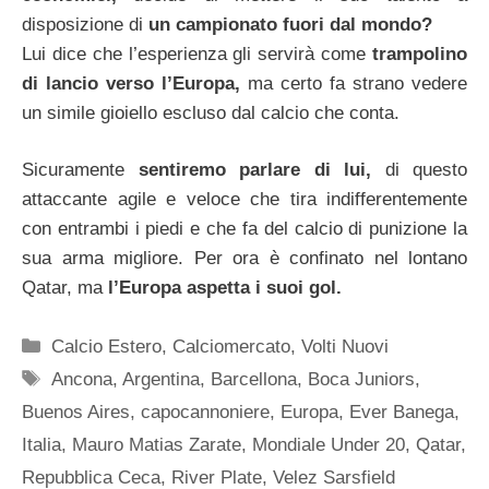
disposizione di
un campionato fuori dal mondo?
Lui dice che l’esperienza gli servirà come
trampolino
di lancio verso l’Europa,
ma certo fa strano vedere
un simile gioiello escluso dal calcio che conta.
Sicuramente
sentiremo parlare di lui,
di questo
attaccante agile e veloce che tira indifferentemente
con entrambi i piedi e che fa del calcio di punizione la
sua arma migliore. Per ora è confinato nel lontano
Qatar, ma
l’Europa aspetta i suoi gol.
Categorie
Calcio Estero
,
Calciomercato
,
Volti Nuovi
Tag
Ancona
,
Argentina
,
Barcellona
,
Boca Juniors
,
Buenos Aires
,
capocannoniere
,
Europa
,
Ever Banega
,
Italia
,
Mauro Matias Zarate
,
Mondiale Under 20
,
Qatar
,
Repubblica Ceca
,
River Plate
,
Velez Sarsfield