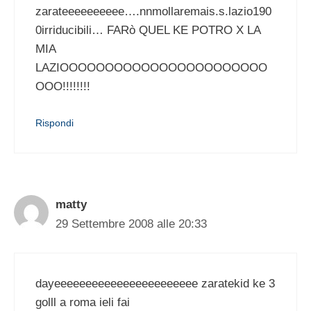
zarateeeeeeeeee….nnmollaremais.s.lazio190
0irriducibili… FARò QUEL KE POTRO X LA
MIA
LAZIOOOOOOOOOOOOOOOOOOOOOOO
OOO!!!!!!!!
Rispondi
matty
29 Settembre 2008 alle 20:33
dayeeeeeeeeeeeeeeeeeeeeeee zaratekid ke 3
golll a roma ieli fai